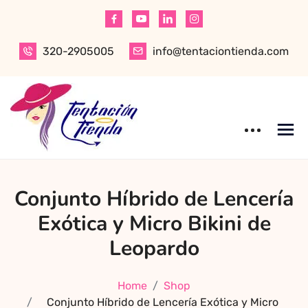
Skip
to
content
320-2905005
info@tentaciontienda.com
Tentación Tienda
Descubre el
Conjunto Híbrido de Lencería
mejor sex shop
en Bogotá,
Exótica y Micro Bikini de
especializado en
Leopardo
productos para
adultos de alta
Home
Shop
calidad.
Conjunto Híbrido de Lencería Exótica y Micro
Encuentra ropa