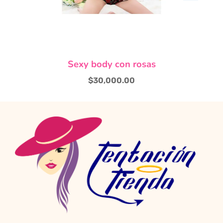
página
de
producto
Sexy body con rosas
$
30,000.00