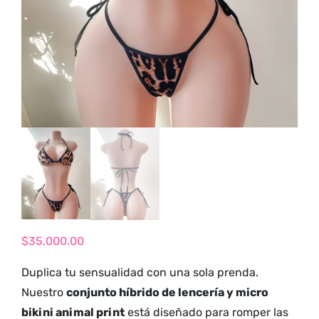
tienda para
adultos y vive
nuevas
experiencias con
los productos
más exclusivos y
sensuales.
$
35,000.00
Duplica tu sensualidad con una sola prenda.
Nuestro
conjunto híbrido de lencería y micro
bikini animal print
está diseñado para romper las