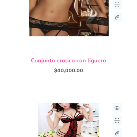
Este
Conjunto erotico con liguero
producto
tiene
$
40,000.00
múltiples
variantes.
Las
opciones
se
pueden
elegir
en
la