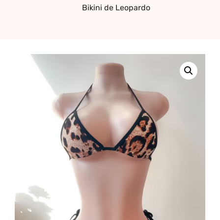
Bikini de Leopardo
erótica, juguetes
para adultos,
cosméticos
sensuales y
vestidos de baño
a los mejores
precios del
mercado.
Compra online
de forma rápida,
segura y
discreta, o
realiza tu pedido
fácilmente por
WhatsApp.
Explora nuestra