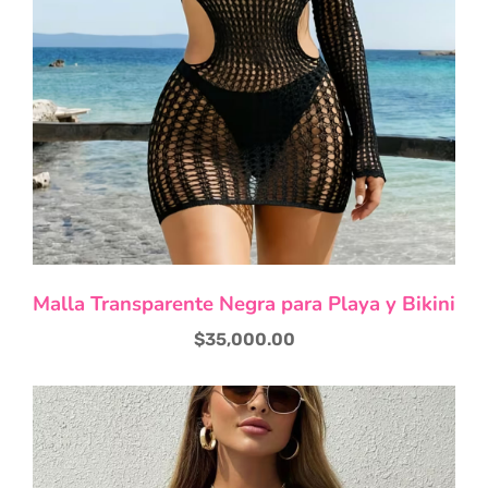
tienda para
adultos y vive
nuevas
experiencias con
los productos
más exclusivos y
sensuales.
Malla Transparente Negra para Playa y Bikini
$
35,000.00