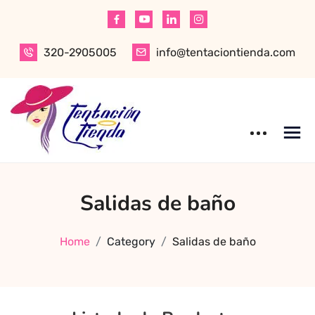
Skip
to
content
320-2905005
info@tentaciontienda.com
Tentación Tienda
Descubre el
Salidas de baño
mejor sex shop
en Bogotá,
especializado en
Home
Category
Salidas de baño
productos para
adultos de alta
calidad.
Encuentra ropa