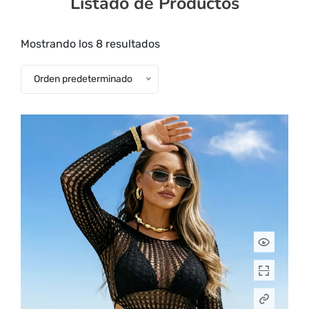
Listado de Productos
erótica, juguetes
para adultos,
Mostrando los 8 resultados
cosméticos
sensuales y
Orden predeterminado
vestidos de baño
a los mejores
precios del
mercado.
Compra online
de forma rápida,
segura y
discreta, o
realiza tu pedido
fácilmente por
WhatsApp.
Explora nuestra