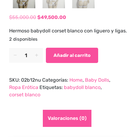
tienda para
adultos y vive
$
55,000.00
$
49,500.00
nuevas
El
El
experiencias con
Hermoso babydoll corset blanco con liguero y ligas.
precio
precio
los productos
2 disponibles
original
actual
más exclusivos y
era:
es:
Babydoll
sensuales.
Añadir al carrito
corset
$55,000.00.
$49,500.00.
blanco
Amy
SKU:
02b12nu
Categorías:
Home
,
Baby Dolls
,
quantity
Ropa Erótica
Etiquetas:
babydoll blanco
,
corset blanco
Valoraciones (0)