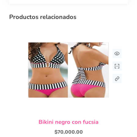
Productos relacionados
Este
Bikini negro con fucsia
producto
tiene
$
70,000.00
múltiples