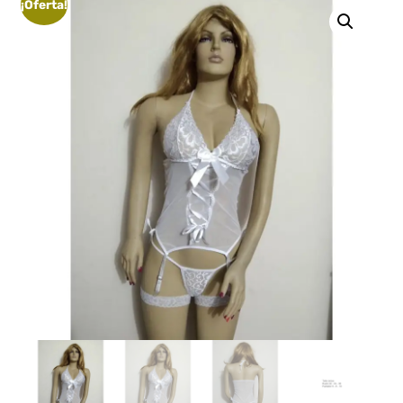
¡Oferta!
erótica, juguetes
para adultos,
cosméticos
sensuales y
vestidos de baño
a los mejores
precios del
mercado.
Compra online
de forma rápida,
segura y
discreta, o
realiza tu pedido
fácilmente por
WhatsApp.
Explora nuestra