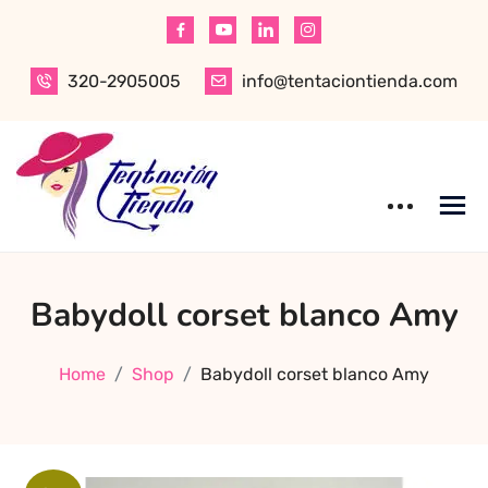
Skip
to
content
320-2905005
info@tentaciontienda.com
Tentación Tienda
Descubre el
Babydoll corset blanco Amy
mejor sex shop
en Bogotá,
especializado en
Home
Shop
Babydoll corset blanco Amy
productos para
adultos de alta
calidad.
Encuentra ropa