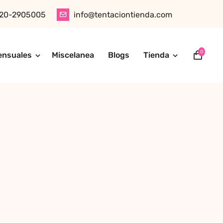
20-2905005
info@tentaciontienda.com
0
ensuales
Miscelanea
Blogs
Tienda
ótica, juguetes para adultos, cosméticos sensuales y
tu pedido fácilmente por WhatsApp. Explora nuestra tienda