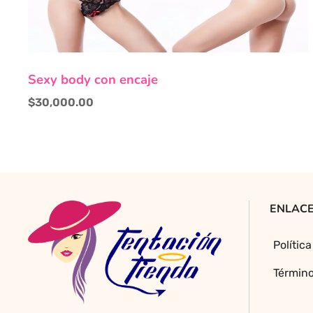
Este
Sexy body con encaje
producto
tiene
$
30,000.00
múltiples
variantes.
Las
opciones
se
pueden
ENLACE
elegir
en
Polític
la
página
Término
de
producto