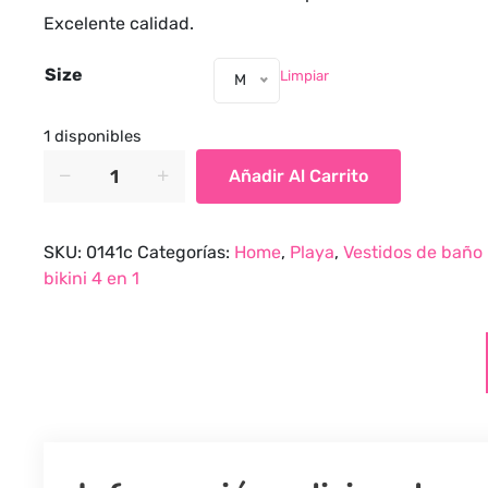
precio
precio
Excelente calidad.
original
actual
era:
es:
Size
Limpiar
M
$80,000.00.
$40,000.00.
1 disponibles
Bikini
Añadir Al Carrito
Pitón
4
en
SKU:
0141c
Categorías:
Home
,
Playa
,
Vestidos de baño
1
bikini 4 en 1
quantity