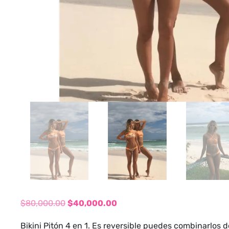
$
80,000.00
$
40,000.00
El
El
Bikini Pitón 4 en 1. Es reversible puedes combinarlos d