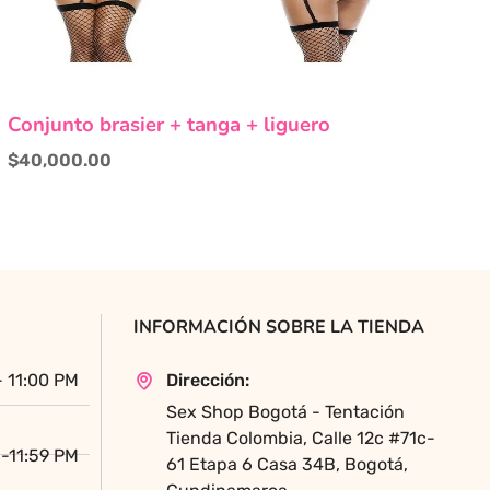
Este
Conjunto brasier + tanga + liguero
producto
tiene
$
40,000.00
múltiples
variantes.
Las
opciones
se
pueden
INFORMACIÓN SOBRE LA TIENDA
elegir
en
- 11:00 PM
Dirección:
la
Sex Shop Bogotá - Tentación
página
Tienda Colombia, Calle 12c #71c-
de
-11:59 PM
61 Etapa 6 Casa 34B, Bogotá,
producto