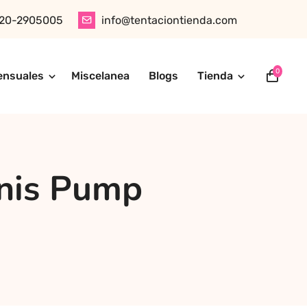
20-2905005
info@tentaciontienda.com
0
ensuales
Miscelanea
Blogs
Tienda
ótica, juguetes para adultos, cosméticos sensuales y
tu pedido fácilmente por WhatsApp. Explora nuestra tienda
nis Pump