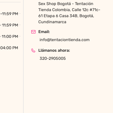
Sex Shop Bogotá - Tentación
página
Tienda Colombia, Calle 12c #71c-
de
-11:59 PM
61 Etapa 6 Casa 34B, Bogotá,
producto
Cundinamarca
- 11:59 PM
Email:
- 11:00 PM
info@tentaciontienda.com
 04:00 PM
Llámanos ahora:
320-2905005