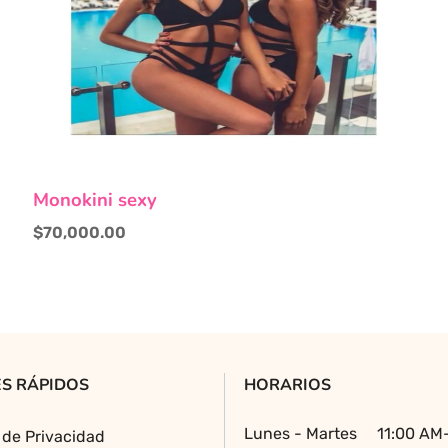
Este
Monokini sexy
producto
tiene
$
70,000.00
múltiples
variantes.
Las
opciones
se
pueden
S RÁPIDOS
HORARIOS
elegir
en
Lunes - Martes
11:00 AM
a de Privacidad
la