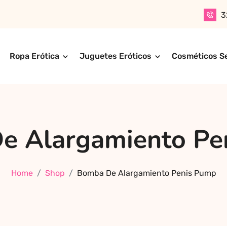
3
Ropa Erótica
Juguetes Eróticos
Cosméticos S
n productos para adultos de alta calidad. Encuentra ropa er
ompra online de forma rápida, segura y discreta, o realiza 
ctos más exclusivos y sensuales.
e Alargamiento Pe
Home
Shop
Bomba De Alargamiento Penis Pump