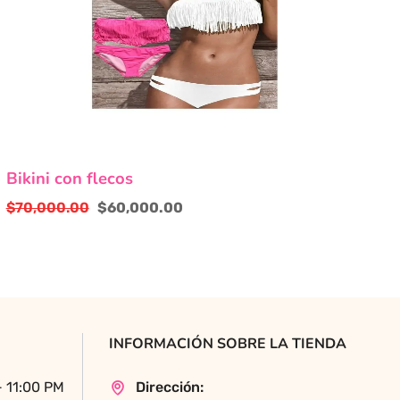
Este
Bikini con flecos
producto
tiene
$
70,000.00
$
60,000.00
múltiples
El
El
variantes.
precio
precio
Las
original
actual
opciones
era:
es:
se
$70,000.00.
$60,000.00.
pueden
INFORMACIÓN SOBRE LA TIENDA
elegir
en
- 11:00 PM
Dirección:
la