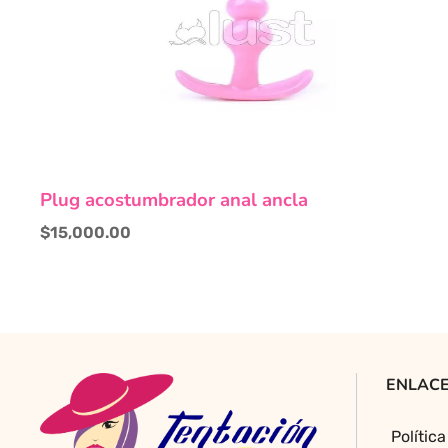
Este
Plug acostumbrador anal ancla
producto
tiene
$
15,000.00
múltiples
variantes.
Las
opciones
se
pueden
ENLACE
elegir
en
Polític
la