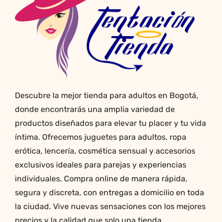
se
pueden
elegir
en
la
página
de
producto
Descubre la mejor tienda para adultos en Bogotá,
donde encontrarás una amplia variedad de
productos diseñados para elevar tu placer y tu vida
íntima. Ofrecemos juguetes para adultos, ropa
erótica, lencería, cosmética sensual y accesorios
exclusivos ideales para parejas y experiencias
individuales. Compra online de manera rápida,
segura y discreta, con entregas a domicilio en toda
la ciudad. Vive nuevas sensaciones con los mejores
precios y la calidad que solo una tienda