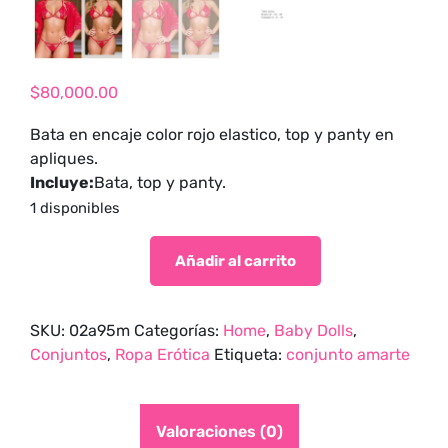
tienda para
adultos y vive
nuevas
experiencias con
$
80,000.00
los productos
Bata en encaje color rojo elastico, top y panty en
más exclusivos y
apliques.
sensuales.
Incluye:
Bata, top y panty.
1 disponibles
Añadir al carrito
SKU:
02a95m
Categorías:
Home
,
Baby Dolls
,
Conjuntos
,
Ropa Erótica
Etiqueta:
conjunto amarte
Valoraciones (0)