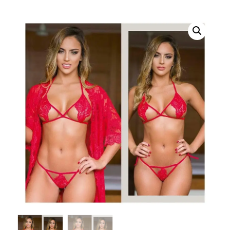
erótica, juguetes
para adultos,
cosméticos
sensuales y
vestidos de baño
a los mejores
precios del
mercado.
Compra online
de forma rápida,
segura y
discreta, o
realiza tu pedido
fácilmente por
WhatsApp.
Explora nuestra