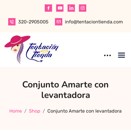
Skip
to
content
320-2905005
info@tentaciontienda.com
Tentación Tienda
Descubre el
Conjunto Amarte con
mejor sex shop
en Bogotá,
levantadora
especializado en
productos para
Home
Shop
Conjunto Amarte con levantadora
adultos de alta
calidad.
Encuentra ropa