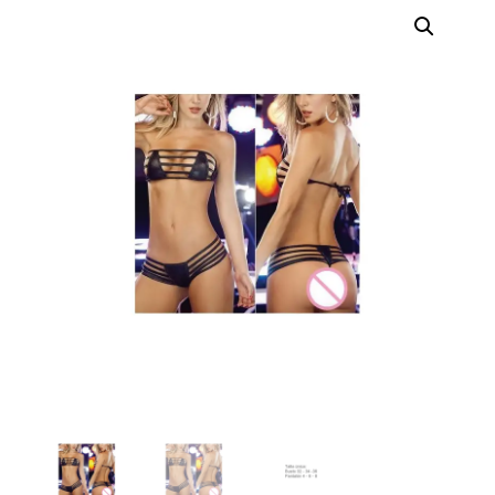
erótica, juguetes
para adultos,
cosméticos
sensuales y
vestidos de baño
a los mejores
precios del
mercado.
Compra online
de forma rápida,
segura y
discreta, o
realiza tu pedido
fácilmente por
WhatsApp.
Explora nuestra