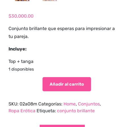
tienda para
adultos y vive
$
30,000.00
nuevas
experiencias con
Conjunto brillante que esperas para impresionar a
los productos
tu pareja.
más exclusivos y
sensuales.
Incluye:
Top + tanga
1 disponibles
Añadir al carrito
SKU:
02a08m
Categorías:
Home
,
Conjuntos
,
Ropa Erótica
Etiqueta:
conjunto brillante