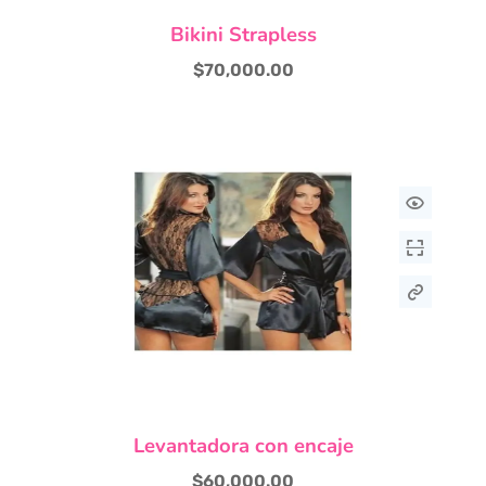
Este
Bikini Strapless
producto
tiene
$
70,000.00
múltiples
variantes.
Las
opciones
se
pueden
elegir
en
la
página
de
producto
Levantadora con encaje
$
60,000.00