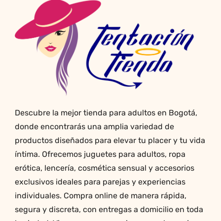
opciones
se
pueden
elegir
en
la
página
de
producto
Descubre la mejor tienda para adultos en Bogotá,
donde encontrarás una amplia variedad de
productos diseñados para elevar tu placer y tu vida
íntima. Ofrecemos juguetes para adultos, ropa
erótica, lencería, cosmética sensual y accesorios
exclusivos ideales para parejas y experiencias
individuales. Compra online de manera rápida,
segura y discreta, con entregas a domicilio en toda