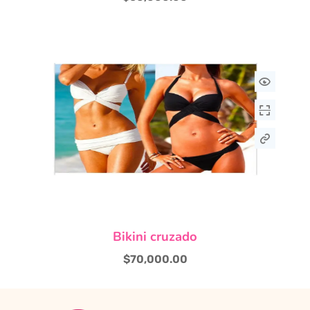
Este
Bikini cruzado
producto
tiene
$
70,000.00
múltiples
variantes.
Las