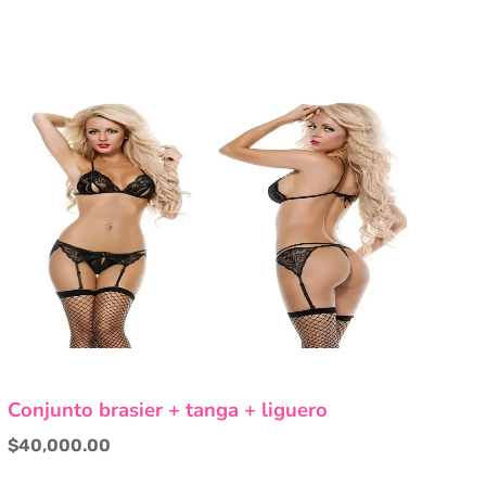
Este
Conjunto brasier + tanga + liguero
producto
tiene
$
40,000.00
múltiples