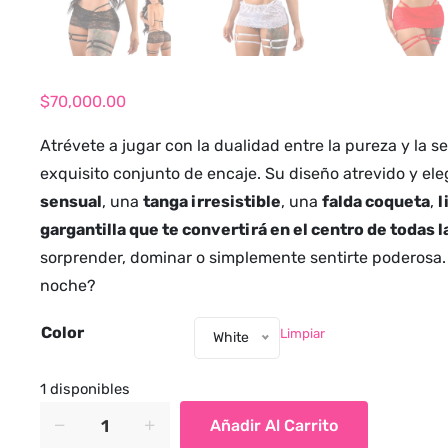
$
70,000.00
Atrévete a jugar con la dualidad entre la pureza y la 
exquisito conjunto de encaje. Su diseño atrevido y el
sensual
, una
tanga irresistible
, una
falda coqueta
,
l
gargantilla que te convertirá en el centro de todas l
sorprender, dominar o simplemente sentirte poderosa. 
noche?
Color
Limpiar
White
1 disponibles
Conjunto
Añadir Al Carrito
de