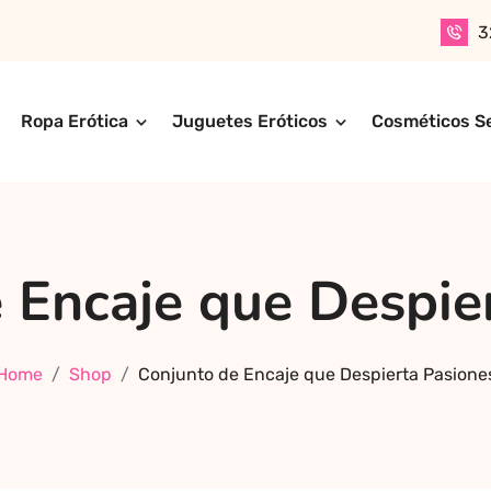
3
Ropa Erótica
Juguetes Eróticos
Cosméticos S
n productos para adultos de alta calidad. Encuentra ropa er
ompra online de forma rápida, segura y discreta, o realiza 
ctos más exclusivos y sensuales.
 Encaje que Despie
Home
Shop
Conjunto de Encaje que Despierta Pasione