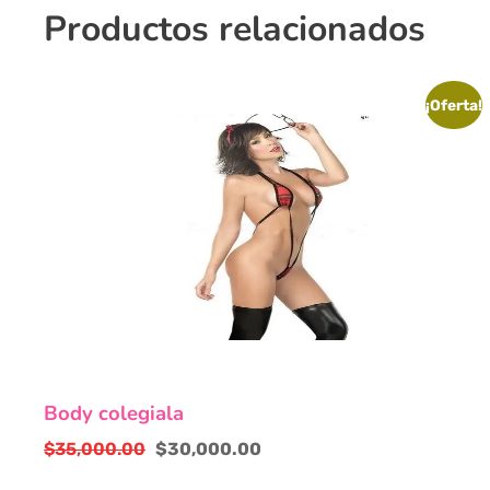
Productos relacionados
¡Oferta!
Body colegiala
$
35,000.00
$
30,000.00
El
El