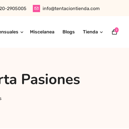
20-2905005
info@tentaciontienda.com
2
ensuales
Miscelanea
Blogs
Tienda
ótica, juguetes para adultos, cosméticos sensuales y
tu pedido fácilmente por WhatsApp. Explora nuestra tienda
rta Pasiones
s