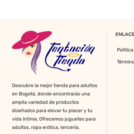
precio
precio
original
actual
era:
es:
$35,000.00.
$30,000.00.
ENLACE
Polític
Término
Descubre la mejor tienda para adultos
en Bogotá, donde encontrarás una
amplia variedad de productos
diseñados para elevar tu placer y tu
vida íntima. Ofrecemos juguetes para
adultos, ropa erótica, lencería,