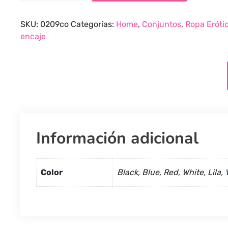
Encaje
que
SKU:
0209co
Categorías:
Home
,
Conjuntos
,
Ropa Eróti
Despierta
encaje
Pasiones
quantity
Información adicional
Color
Black, Blue, Red, White, Lila, 