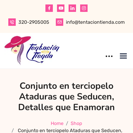
Skip
to
content
320-2905005
info@tentaciontienda.com
Tentación Tienda
Descubre el
Conjunto en terciopelo
mejor sex shop
en Bogotá,
Ataduras que Seducen,
especializado en
Detalles que Enamoran
productos para
adultos de alta
Home
Shop
calidad.
Conjunto en terciopelo Ataduras que Seducen,
Encuentra ropa