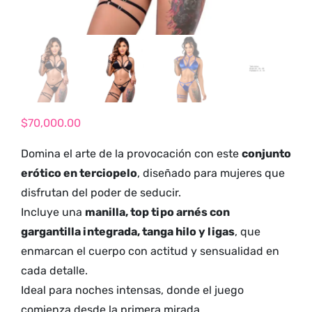
tienda para
adultos y vive
nuevas
experiencias con
los productos
más exclusivos y
sensuales.
$
70,000.00
Domina el arte de la provocación con este
conjunto
erótico en terciopelo
, diseñado para mujeres que
disfrutan del poder de seducir.
Incluye una
manilla, top tipo arnés con
gargantilla integrada, tanga hilo y ligas
, que
enmarcan el cuerpo con actitud y sensualidad en
cada detalle.
Ideal para noches intensas, donde el juego
comienza desde la primera mirada.