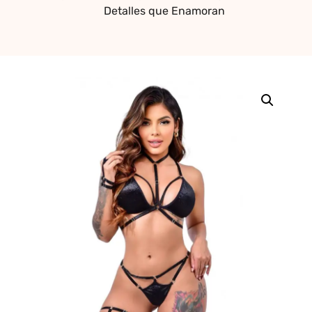
Detalles que Enamoran
erótica, juguetes
para adultos,
cosméticos
sensuales y
vestidos de baño
a los mejores
precios del
mercado.
Compra online
de forma rápida,
segura y
discreta, o
realiza tu pedido
fácilmente por
WhatsApp.
Explora nuestra