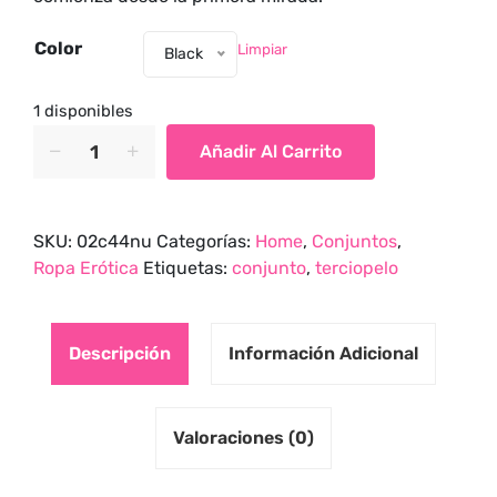
Color
Limpiar
Black
1 disponibles
Conjunto
Añadir Al Carrito
en
terciopelo
Ataduras
SKU:
02c44nu
Categorías:
Home
,
Conjuntos
,
que
Ropa Erótica
Etiquetas:
conjunto
,
terciopelo
Seducen,
Detalles
que
Enamoran
Descripción
Información Adicional
quantity
Valoraciones (0)