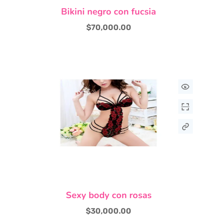
Bikini negro con fucsia
producto
tiene
$
70,000.00
múltiples
variantes.
Las
opciones
se
pueden
elegir
en
la
página
de
producto
Sexy body con rosas
$
30,000.00