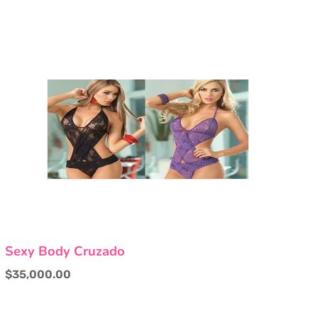
Este
Sexy Body Cruzado
producto
tiene
$
35,000.00
múltiples
variantes.