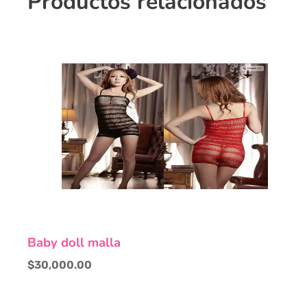
Productos relacionados
Este
Baby doll malla
producto
tiene
$
30,000.00
múltiples
variantes.