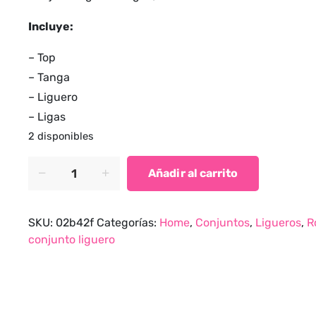
Incluye:
– Top
– Tanga
– Liguero
– Ligas
2 disponibles
Conjunto
Añadir al carrito
liguero
negro
/
SKU:
02b42f
Categorías:
Home
,
Conjuntos
,
Ligueros
,
R
vinotinto
conjunto liguero
quantity