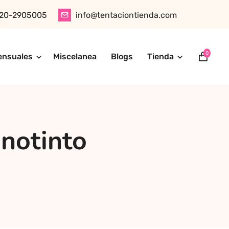
20-2905005
info@tentaciontienda.com
0
ensuales
Miscelanea
Blogs
Tienda
ótica, juguetes para adultos, cosméticos sensuales y
tu pedido fácilmente por WhatsApp. Explora nuestra tienda
inotinto