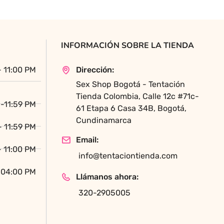
Las
opciones
se
pueden
INFORMACIÓN SOBRE LA TIENDA
elegir
en
- 11:00 PM
Dirección:
la
Sex Shop Bogotá - Tentación
página
Tienda Colombia, Calle 12c #71c-
de
-11:59 PM
61 Etapa 6 Casa 34B, Bogotá,
producto
Cundinamarca
- 11:59 PM
Email:
- 11:00 PM
info@tentaciontienda.com
 04:00 PM
Llámanos ahora:
320-2905005