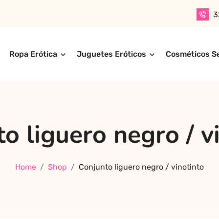
3
Ropa Erótica
Juguetes Eróticos
Cosméticos S
n productos para adultos de alta calidad. Encuentra ropa er
ompra online de forma rápida, segura y discreta, o realiza 
ctos más exclusivos y sensuales.
o liguero negro / v
Home
Shop
Conjunto liguero negro / vinotinto