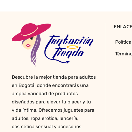
Las
opciones
se
pueden
ENLACE
elegir
en
Polític
la
página
Término
de
producto
Descubre la mejor tienda para adultos
en Bogotá, donde encontrarás una
amplia variedad de productos
diseñados para elevar tu placer y tu
vida íntima. Ofrecemos juguetes para
adultos, ropa erótica, lencería,
cosmética sensual y accesorios