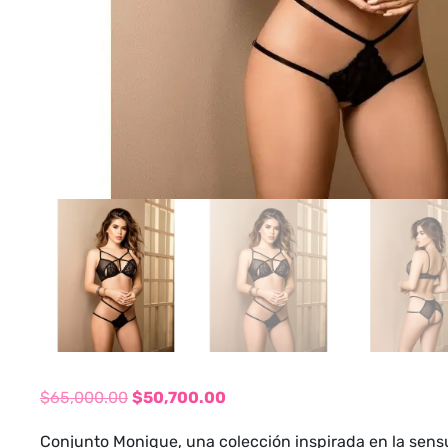
$
65,000.00
$
50,700.00
El
El
Conjunto Monique, una colección inspirada en la sensu