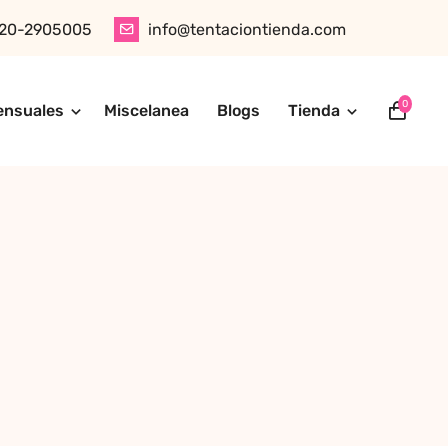
20-2905005
info@tentaciontienda.com
0
ensuales
Miscelanea
Blogs
Tienda
ótica, juguetes para adultos, cosméticos sensuales y
tu pedido fácilmente por WhatsApp. Explora nuestra tienda