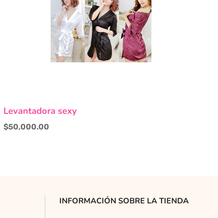
Este
Levantadora sexy
producto
tiene
$
50,000.00
múltiples
variantes.
Las
opciones
se
pueden
INFORMACIÓN SOBRE LA TIENDA
elegir
en