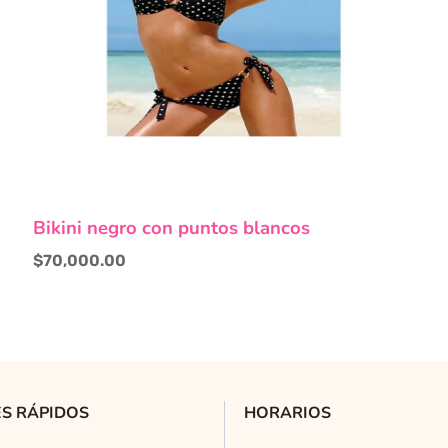
Este
Bikini negro con puntos blancos
producto
tiene
$
70,000.00
múltiples
variantes.
Las
opciones
se
pueden
S RÁPIDOS
HORARIOS
elegir
en