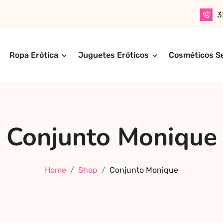
3
Ropa Erótica
Juguetes Eróticos
Cosméticos S
n productos para adultos de alta calidad. Encuentra ropa er
ompra online de forma rápida, segura y discreta, o realiza 
ctos más exclusivos y sensuales.
Conjunto Monique
Home
Shop
Conjunto Monique