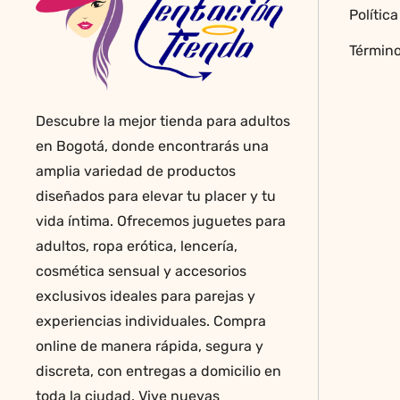
Polític
la
página
Término
de
producto
Descubre la mejor tienda para adultos
en Bogotá, donde encontrarás una
amplia variedad de productos
diseñados para elevar tu placer y tu
vida íntima. Ofrecemos juguetes para
adultos, ropa erótica, lencería,
cosmética sensual y accesorios
exclusivos ideales para parejas y
experiencias individuales. Compra
online de manera rápida, segura y
discreta, con entregas a domicilio en
toda la ciudad. Vive nuevas