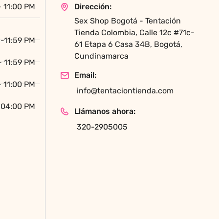
- 11:00 PM
Dirección:
la
Sex Shop Bogotá - Tentación
página
Tienda Colombia, Calle 12c #71c-
de
-11:59 PM
61 Etapa 6 Casa 34B, Bogotá,
producto
Cundinamarca
- 11:59 PM
Email:
- 11:00 PM
info@tentaciontienda.com
 04:00 PM
Llámanos ahora:
320-2905005