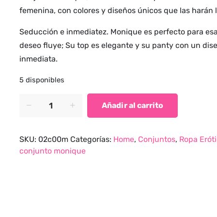
precio
precio
femenina, con colores y diseños únicos que las harán 
original
actual
era:
es:
Seducción e inmediatez. Monique es perfecto para esa
$65,000.00.
$50,700.00.
deseo fluye; Su top es elegante y su panty con un dis
inmediata.
5 disponibles
Conjunto
Añadir al carrito
Monique
quantity
SKU:
02c00m
Categorías:
Home
,
Conjuntos
,
Ropa Erót
conjunto monique