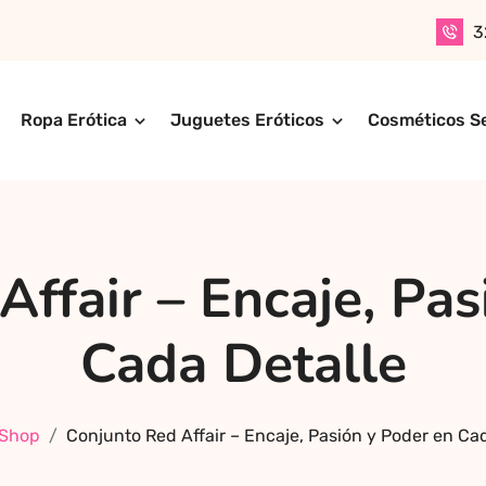
3
Ropa Erótica
Juguetes Eróticos
Cosméticos S
n productos para adultos de alta calidad. Encuentra ropa er
ompra online de forma rápida, segura y discreta, o realiza 
ctos más exclusivos y sensuales.
Affair – Encaje, Pas
Cada Detalle
Shop
Conjunto Red Affair – Encaje, Pasión y Poder en Ca