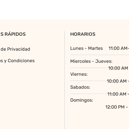
variantes.
Las
opciones
se
pueden
S RÁPIDOS
HORARIOS
elegir
en
Lunes - Martes
11:00 AM
a de Privacidad
la
página
s y Condiciones
Miercoles - Jueves:
de
10:00 AM 
producto
Viernes:
10:00 AM 
Sabados:
11:00 AM 
Domingos:
12:00 PM -