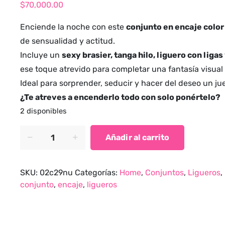
$
70,000.00
Enciende la noche con este
conjunto en encaje color
de sensualidad y actitud.
Incluye un
sexy brasier, tanga hilo, liguero con ligas
ese toque atrevido para completar una fantasía visual i
Ideal para sorprender, seducir y hacer del deseo un jue
¿Te atreves a encenderlo todo con solo ponértelo?
2 disponibles
Conjunto
Añadir al carrito
Red
Affair
–
SKU:
02c29nu
Categorías:
Home
,
Conjuntos
,
Ligueros
,
Encaje,
conjunto
,
encaje
,
ligueros
Pasión
y
Poder