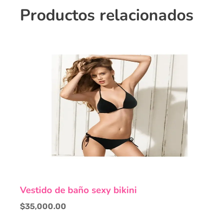
Productos relacionados
Este
Vestido de baño sexy bikini
producto
tiene
$
35,000.00
múltiples