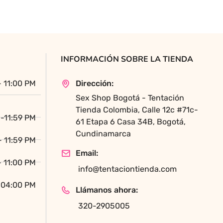
variantes.
Las
opciones
se
pueden
INFORMACIÓN SOBRE LA TIENDA
elegir
en
- 11:00 PM
Dirección:
la
Sex Shop Bogotá - Tentación
página
Tienda Colombia, Calle 12c #71c-
de
-11:59 PM
61 Etapa 6 Casa 34B, Bogotá,
producto
Cundinamarca
- 11:59 PM
Email:
- 11:00 PM
info@tentaciontienda.com
 04:00 PM
Llámanos ahora:
320-2905005