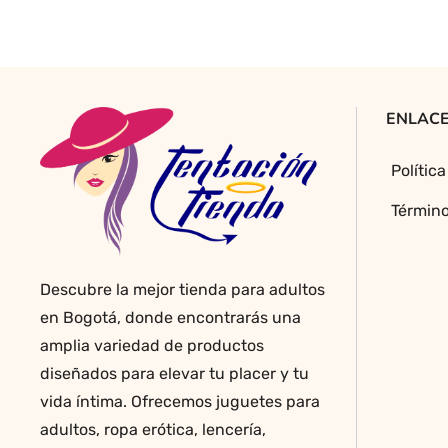
variantes.
Las
opciones
se
pueden
ENLACE
elegir
en
Polític
la
página
Término
de
producto
Descubre la mejor tienda para adultos
en Bogotá, donde encontrarás una
amplia variedad de productos
diseñados para elevar tu placer y tu
vida íntima. Ofrecemos juguetes para
adultos, ropa erótica, lencería,