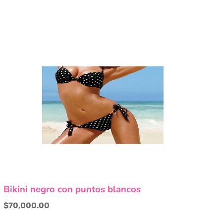
Este
Bikini negro con puntos blancos
producto
tiene
$
70,000.00
múltiples