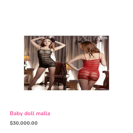
Este
Baby doll malla
producto
tiene
$
30,000.00
múltiples