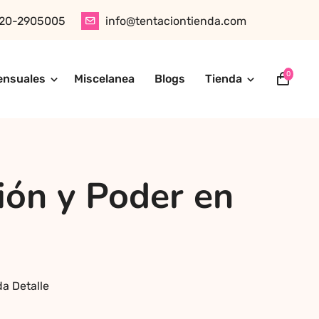
20-2905005
info@tentaciontienda.com
0
ensuales
Miscelanea
Blogs
Tienda
ótica, juguetes para adultos, cosméticos sensuales y
tu pedido fácilmente por WhatsApp. Explora nuestra tienda
ión y Poder en
da Detalle