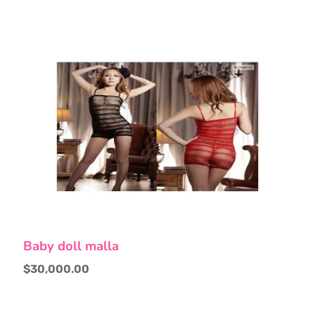
Este
Baby doll malla
producto
tiene
$
30,000.00
múltiples
variantes.
Las