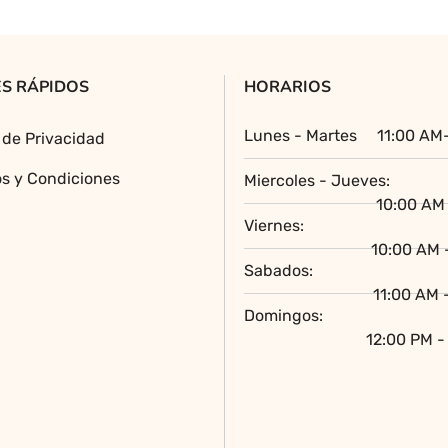
opciones
se
pueden
S RÁPIDOS
HORARIOS
elegir
en
Lunes - Martes
11:00 AM
a de Privacidad
la
página
s y Condiciones
Miercoles - Jueves:
de
10:00 AM 
producto
Viernes:
10:00 AM 
Sabados:
11:00 AM 
Domingos:
12:00 PM -