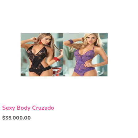
Este
Sexy Body Cruzado
producto
tiene
$
35,000.00
múltiples
variantes.
Las