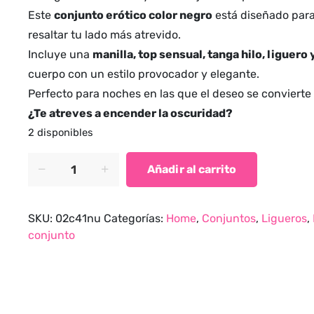
Este
conjunto erótico color negro
está diseñado para
resaltar tu lado más atrevido.
Incluye una
manilla, top sensual, tanga hilo, liguero 
cuerpo con un estilo provocador y elegante.
Perfecto para noches en las que el deseo se convierte
¿Te atreves a encender la oscuridad?
2 disponibles
Conjunto
Añadir al carrito
Seducción
Total
en
SKU:
02c41nu
Categorías:
Home
,
Conjuntos
,
Ligueros
,
Cada
conjunto
Detalle
quantity