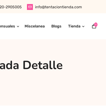
20-2905005
info@tentaciontienda.com
0
ensuales
Miscelanea
Blogs
Tienda
ótica, juguetes para adultos, cosméticos sensuales y
tu pedido fácilmente por WhatsApp. Explora nuestra tienda
ada Detalle