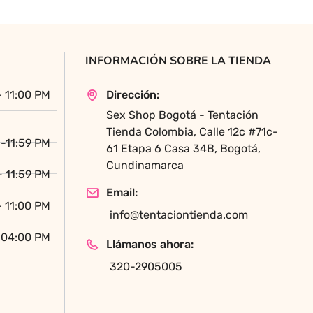
opciones
se
pueden
INFORMACIÓN SOBRE LA TIENDA
elegir
en
- 11:00 PM
Dirección:
la
Sex Shop Bogotá - Tentación
página
Tienda Colombia, Calle 12c #71c-
de
-11:59 PM
61 Etapa 6 Casa 34B, Bogotá,
producto
Cundinamarca
- 11:59 PM
Email:
- 11:00 PM
info@tentaciontienda.com
 04:00 PM
Llámanos ahora:
320-2905005