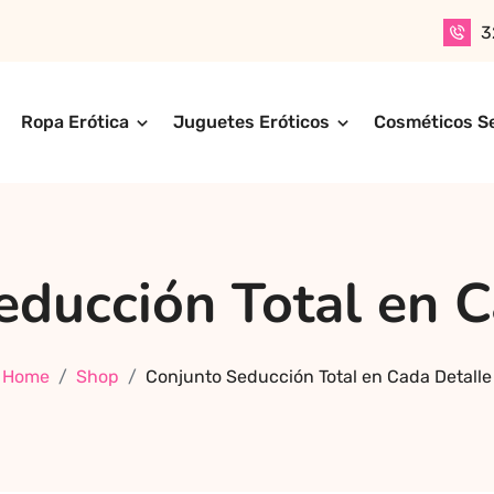
3
Ropa Erótica
Juguetes Eróticos
Cosméticos S
n productos para adultos de alta calidad. Encuentra ropa er
ompra online de forma rápida, segura y discreta, o realiza 
ctos más exclusivos y sensuales.
educción Total en C
Home
Shop
Conjunto Seducción Total en Cada Detalle