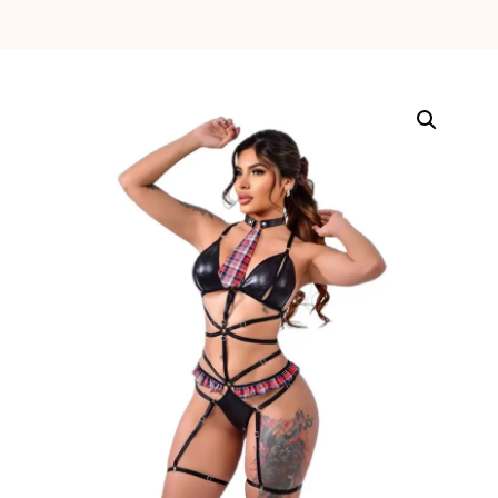
erótica, juguetes
para adultos,
cosméticos
sensuales y
vestidos de baño
a los mejores
precios del
mercado.
Compra online
de forma rápida,
segura y
discreta, o
realiza tu pedido
fácilmente por
WhatsApp.
Explora nuestra