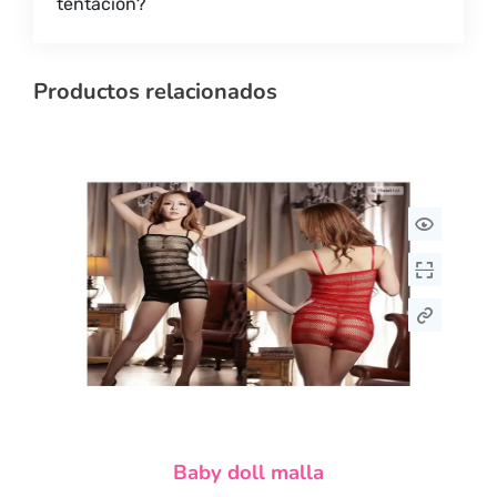
tentación?
Productos relacionados
Este
Baby doll malla
producto