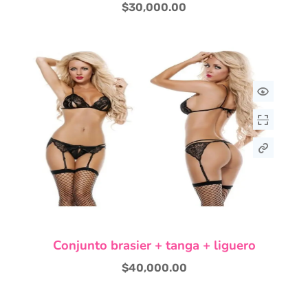
tiene
$
30,000.00
múltiples
variantes.
Las
opciones
se
pueden
elegir
en
la
página
de
producto
Este
Conjunto brasier + tanga + liguero
producto
tiene
$
40,000.00
múltiples
variantes.