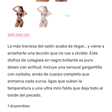
tienda para
adultos y vive
nuevas
experiencias con
los productos
$
90,000.00
más exclusivos y
sensuales.
La más traviesa del salón acaba de llegar… y viene a
enseñarte una lección que no vas a olvidar. Este
disfraz de colegiala en negro brillante es puro
deseo con actitud: incluye una sensual gargantilla
con corbata, arnés de cuerpo completo que
enmarca cada curva, ligas que suben la
temperatura y una ultra mini falda que deja todo al
borde del pecado.
1 disponibles