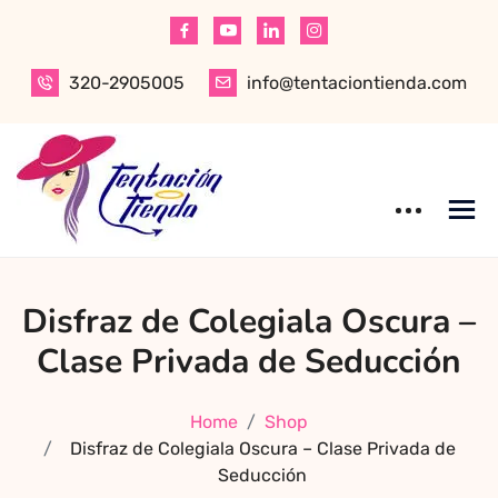
Skip
to
content
320-2905005
info@tentaciontienda.com
Tentación Tienda
Descubre el
Disfraz de Colegiala Oscura –
mejor sex shop
en Bogotá,
Clase Privada de Seducción
especializado en
productos para
Home
Shop
adultos de alta
Disfraz de Colegiala Oscura – Clase Privada de
calidad.
Seducción
Encuentra ropa