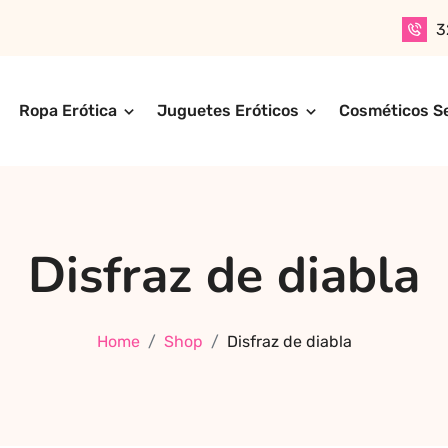
3
Ropa Erótica
Juguetes Eróticos
Cosméticos S
n productos para adultos de alta calidad. Encuentra ropa er
ompra online de forma rápida, segura y discreta, o realiza 
ctos más exclusivos y sensuales.
Disfraz de diabla
Home
Shop
Disfraz de diabla