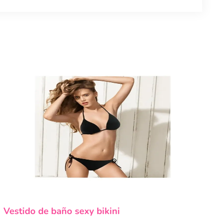
Este
Vestido de baño sexy bikini
producto