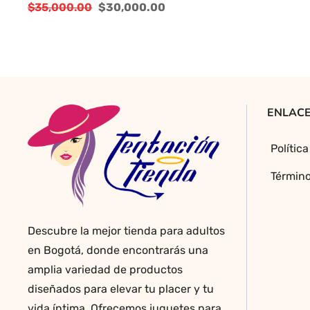
$
35,000.00
$
30,000.00
El
El
precio
precio
original
actual
era:
es:
$35,000.00.
$30,000.00.
ENLACE
Polític
Término
Descubre la mejor tienda para adultos
en Bogotá, donde encontrarás una
amplia variedad de productos
diseñados para elevar tu placer y tu
vida íntima. Ofrecemos juguetes para