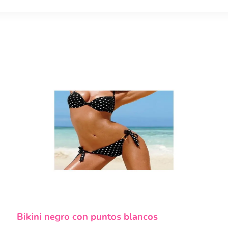
Este
Bikini negro con puntos blancos
producto