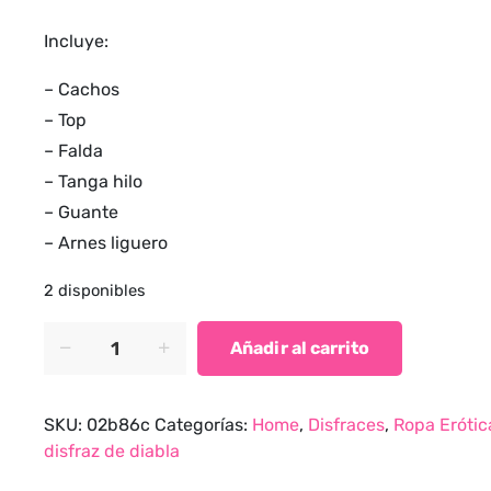
Incluye:
– Cachos
– Top
– Falda
– Tanga hilo
– Guante
– Arnes liguero
2 disponibles
Disfraz
Añadir al carrito
de
diabla
quantity
SKU:
02b86c
Categorías:
Home
,
Disfraces
,
Ropa Erótic
disfraz de diabla