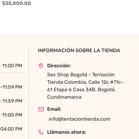
tiene
$
35,000.00
múltiples
variantes.
Las
opciones
se
pueden
INFORMACIÓN SOBRE LA TIENDA
elegir
en
- 11:00 PM
Dirección:
la
Sex Shop Bogotá - Tentación
página
Tienda Colombia, Calle 12c #71c-
de
-11:59 PM
61 Etapa 6 Casa 34B, Bogotá,
producto
Cundinamarca
- 11:59 PM
Email:
- 11:00 PM
info@tentaciontienda.com
 04:00 PM
Llámanos ahora: