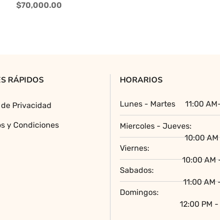
tiene
$
70,000.00
múltiples
variantes.
Las
opciones
se
pueden
S RÁPIDOS
HORARIOS
elegir
en
Lunes - Martes
11:00 AM
a de Privacidad
la
página
s y Condiciones
Miercoles - Jueves:
de
10:00 AM 
producto
Viernes:
10:00 AM 
Sabados:
11:00 AM 
Domingos:
12:00 PM -