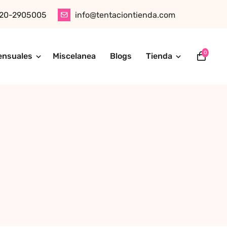
20-2905005
info@tentaciontienda.com
0
ensuales
Miscelanea
Blogs
Tienda
ótica, juguetes para adultos, cosméticos sensuales y
tu pedido fácilmente por WhatsApp. Explora nuestra tienda