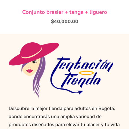
Este
Conjunto brasier + tanga + liguero
producto
tiene
$
40,000.00
múltiples
variantes.
Las
opciones
se
pueden
elegir
en
la
página
de
producto
Descubre la mejor tienda para adultos en Bogotá,
donde encontrarás una amplia variedad de
productos diseñados para elevar tu placer y tu vida