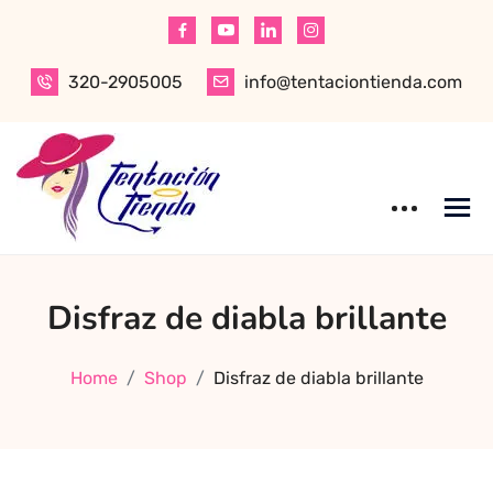
Skip
to
content
320-2905005
info@tentaciontienda.com
Tentación Tienda
Descubre el
Disfraz de diabla brillante
mejor sex shop
en Bogotá,
especializado en
Home
Shop
Disfraz de diabla brillante
productos para
adultos de alta
calidad.
Encuentra ropa