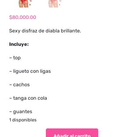
tienda para
adultos y vive
$
80,000.00
nuevas
experiencias con
Sexy disfraz de diabla brillante.
los productos
más exclusivos y
Incluye:
sensuales.
– top
– ligueto con ligas
– cachos
– tanga con cola
– guantes
1 disponibles
Añadir al carrito