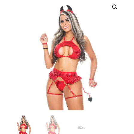
erótica, juguetes
para adultos,
cosméticos
sensuales y
vestidos de baño
a los mejores
precios del
mercado.
Compra online
de forma rápida,
segura y
discreta, o
realiza tu pedido
fácilmente por
WhatsApp.
Explora nuestra