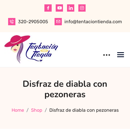
Skip
to
content
320-2905005
info@tentaciontienda.com
Tentación Tienda
Descubre el
Disfraz de diabla con
mejor sex shop
en Bogotá,
pezoneras
especializado en
productos para
Home
Shop
Disfraz de diabla con pezoneras
adultos de alta
calidad.
Encuentra ropa