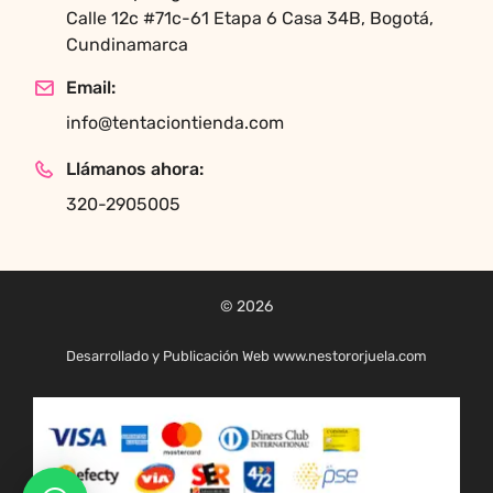
Calle 12c #71c-61 Etapa 6 Casa 34B, Bogotá,
Cundinamarca
Email:
info@tentaciontienda.com
Llámanos ahora:
320-2905005
© 2026
Desarrollado y Publicación Web www.nestororjuela.com