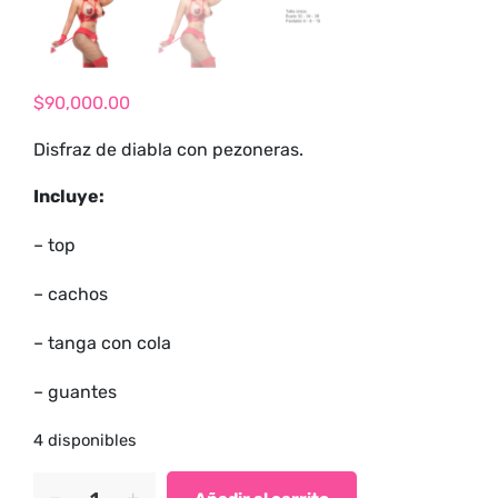
tienda para
adultos y vive
nuevas
experiencias con
$
90,000.00
los productos
Disfraz de diabla con pezoneras.
más exclusivos y
sensuales.
Incluye:
– top
– cachos
– tanga con cola
– guantes
4 disponibles
Disfraz