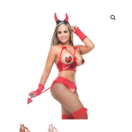
erótica, juguetes
para adultos,
cosméticos
sensuales y
vestidos de baño
a los mejores
precios del
mercado.
Compra online
de forma rápida,
segura y
discreta, o
realiza tu pedido
fácilmente por
WhatsApp.
Explora nuestra