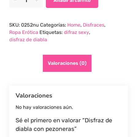
Añadir al carrito
de
diabla
con
SKU:
0252nu
Categorías:
Home
,
Disfraces
,
pezoneras
Ropa Erótica
Etiquetas:
difraz sexy
,
quantity
disfraz de diabla
Valoraciones (0)
Valoraciones
No hay valoraciones aún.
Sé el primero en valorar “Disfraz de
diabla con pezoneras”