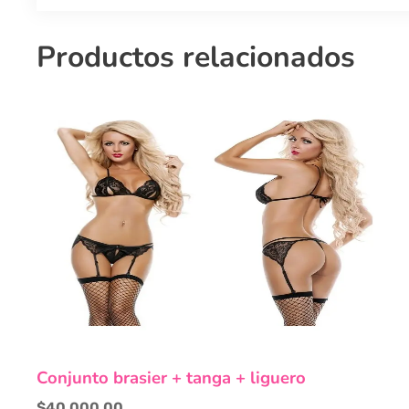
Productos relacionados
Este
Conjunto brasier + tanga + liguero
producto
tiene
$
40,000.00