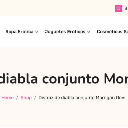
3
Ropa Erótica
Juguetes Eróticos
Cosméticos S
n productos para adultos de alta calidad. Encuentra ropa er
ompra online de forma rápida, segura y discreta, o realiza 
ctos más exclusivos y sensuales.
 diabla conjunto Mor
Home
Shop
Disfraz de diabla conjunto Morrigan Devil