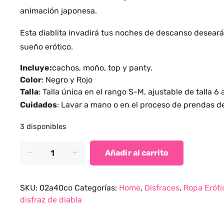
animación japonesa.
Esta diablita invadirá tus noches de descanso desear
sueño erótico.
Incluye:
cachos, moño, top y panty.
Color
: Negro y Rojo
Talla
: Talla única en el rango S-M, ajustable de talla 6 a
Cuidados
: Lavar a mano o en el proceso de prendas d
3 disponibles
Disfraz
Añadir al carrito
de
diabla
conjunto
SKU:
02a40co
Categorías:
Home
,
Disfraces
,
Ropa Eróti
Morrigan
disfraz de diabla
Devil
quantity