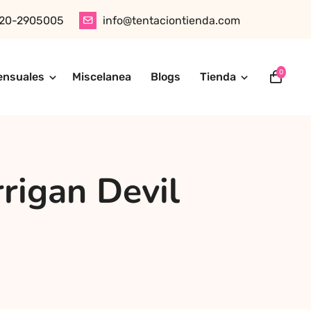
20-2905005
info@tentaciontienda.com
0
ensuales
Miscelanea
Blogs
Tienda
ótica, juguetes para adultos, cosméticos sensuales y
tu pedido fácilmente por WhatsApp. Explora nuestra tienda
rigan Devil