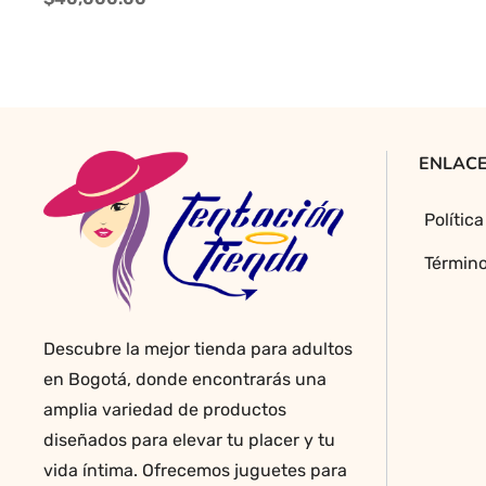
múltiples
variantes.
Las
opciones
se
pueden
ENLACE
elegir
en
Polític
la
página
Término
de
producto
Descubre la mejor tienda para adultos
en Bogotá, donde encontrarás una
amplia variedad de productos
diseñados para elevar tu placer y tu
vida íntima. Ofrecemos juguetes para