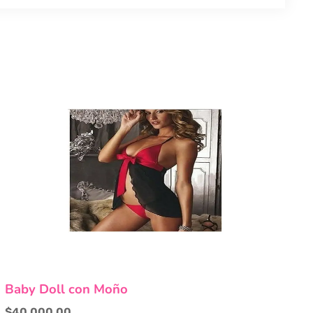
Baby Doll con Moño
$
40,000.00