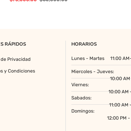
múltiples
El
El
variantes.
precio
precio
Las
original
actual
opciones
era:
es:
se
$70,000.00.
$60,000.00.
pueden
S RÁPIDOS
HORARIOS
elegir
en
Lunes - Martes
11:00 AM
a de Privacidad
la
página
s y Condiciones
Miercoles - Jueves:
de
10:00 AM 
producto
Viernes:
10:00 AM 
Sabados:
11:00 AM 
Domingos:
12:00 PM -