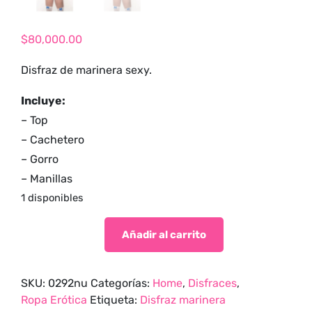
tienda para
adultos y vive
$
80,000.00
nuevas
experiencias con
Disfraz de marinera sexy.
los productos
más exclusivos y
Incluye:
sensuales.
– Top
– Cachetero
– Gorro
– Manillas
1 disponibles
Añadir al carrito
SKU:
0292nu
Categorías:
Home
,
Disfraces
,
Ropa Erótica
Etiqueta:
Disfraz marinera