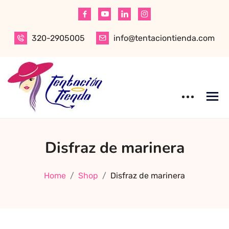
Skip
to
content
320-2905005
info@tentaciontienda.com
Tentación Tienda
Descubre el
Disfraz de marinera
mejor sex shop
en Bogotá,
especializado en
Home
Shop
Disfraz de marinera
productos para
adultos de alta
calidad.
Encuentra ropa