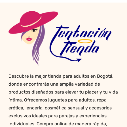
variantes.
Las
opciones
se
pueden
elegir
en
la
página
de
producto
Descubre la mejor tienda para adultos en Bogotá,
donde encontrarás una amplia variedad de
productos diseñados para elevar tu placer y tu vida
íntima. Ofrecemos juguetes para adultos, ropa
erótica, lencería, cosmética sensual y accesorios
exclusivos ideales para parejas y experiencias
individuales. Compra online de manera rápida,