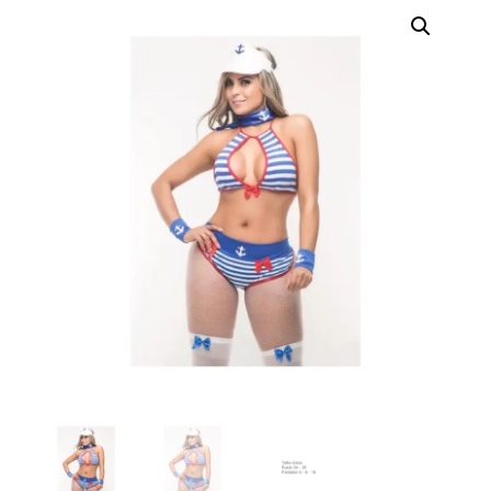
erótica, juguetes
para adultos,
cosméticos
sensuales y
vestidos de baño
a los mejores
precios del
mercado.
Compra online
de forma rápida,
segura y
discreta, o
realiza tu pedido
fácilmente por
WhatsApp.
Explora nuestra