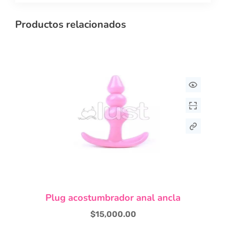
Productos relacionados
Este
Plug acostumbrador anal ancla
producto
tiene
$
15,000.00
múltiples