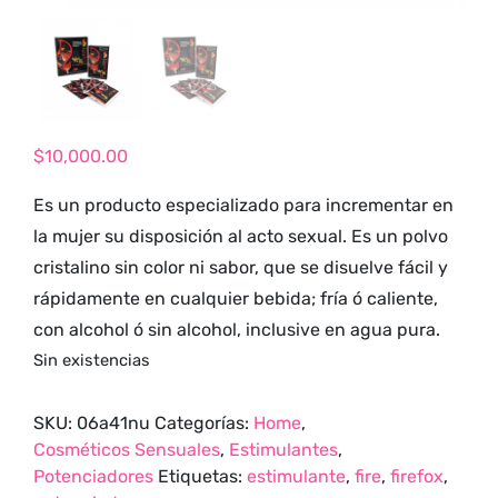
tienda para
adultos y vive
nuevas
experiencias con
los productos
$
10,000.00
más exclusivos y
sensuales.
Es un producto especializado para incrementar en
la mujer su disposición al acto sexual. Es un polvo
cristalino sin color ni sabor, que se disuelve fácil y
rápidamente en cualquier bebida; fría ó caliente,
con alcohol ó sin alcohol, inclusive en agua pura.
Sin existencias
SKU:
06a41nu
Categorías:
Home
,
Cosméticos Sensuales
,
Estimulantes
,
Potenciadores
Etiquetas:
estimulante
,
fire
,
firefox
,