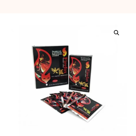
erótica, juguetes
para adultos,
cosméticos
sensuales y
vestidos de baño
a los mejores
precios del
mercado.
Compra online
de forma rápida,
segura y
discreta, o
realiza tu pedido
fácilmente por
WhatsApp.
Explora nuestra