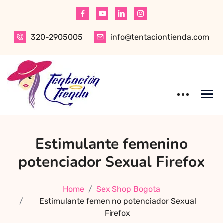
Skip
to
content
320-2905005
info@tentaciontienda.com
Tentación Tienda
Descubre el
Estimulante femenino
mejor sex shop
en Bogotá,
potenciador Sexual Firefox
especializado en
productos para
Home
Sex Shop Bogota
adultos de alta
Estimulante femenino potenciador Sexual
calidad.
Firefox
Encuentra ropa