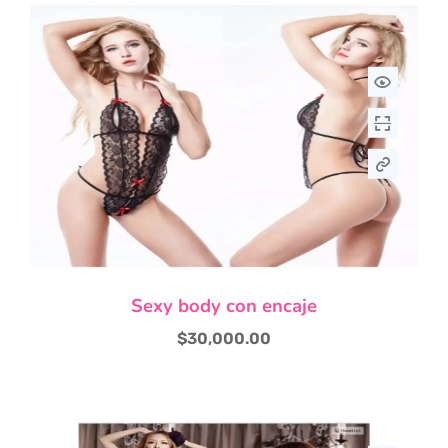
Este
Sexy body con encaje
producto
tiene
$
30,000.00
múltiples
variantes.
Las
opciones