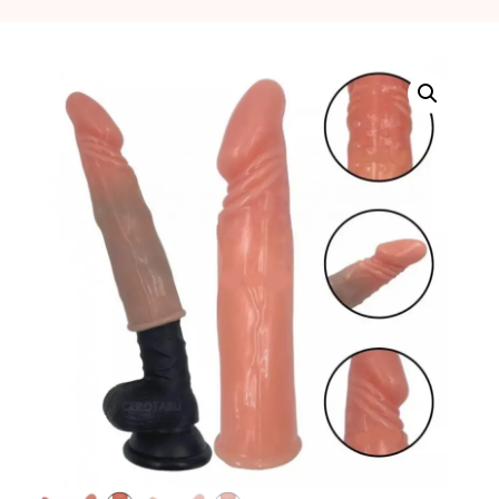
erótica, juguetes
para adultos,
cosméticos
sensuales y
vestidos de baño
a los mejores
precios del
mercado.
Compra online
de forma rápida,
segura y
discreta, o
realiza tu pedido
fácilmente por
WhatsApp.
Explora nuestra