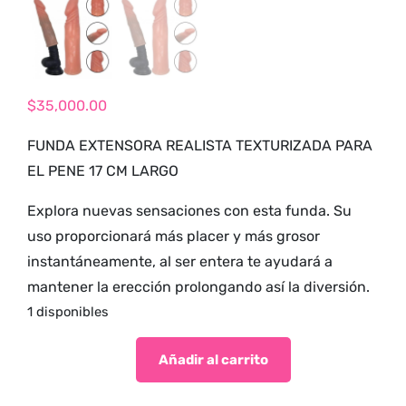
tienda para
adultos y vive
nuevas
experiencias con
los productos
$
35,000.00
más exclusivos y
FUNDA EXTENSORA REALISTA TEXTURIZADA PARA
sensuales.
EL PENE 17 CM LARGO
Explora nuevas sensaciones con esta funda. Su
uso proporcionará más placer y más grosor
instantáneamente, al ser entera te ayudará a
mantener la erección prolongando así la diversión.
1 disponibles
Añadir al carrito