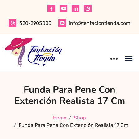
Skip
to
content
320-2905005
info@tentaciontienda.com
Tentación Tienda
Descubre el
Funda Para Pene Con
mejor sex shop
en Bogotá,
Extención Realista 17 Cm
especializado en
productos para
Home
Shop
adultos de alta
Funda Para Pene Con Extención Realista 17 Cm
calidad.
Encuentra ropa