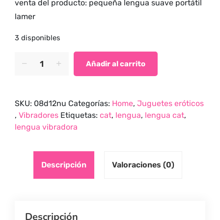
venta del producto: pequeña lengua suave portátil
lamer
3 disponibles
Lengua
Añadir al carrito
vibradora
Cat
quantity
SKU:
08d12nu
Categorías:
Home
,
Juguetes eróticos
,
Vibradores
Etiquetas:
cat
,
lengua
,
lengua cat
,
lengua vibradora
Descripción
Valoraciones (0)
Descripción