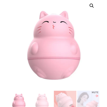
erótica, juguetes
para adultos,
cosméticos
sensuales y
vestidos de baño
a los mejores
precios del
mercado.
Compra online
de forma rápida,
segura y
discreta, o
realiza tu pedido
fácilmente por
WhatsApp.
Explora nuestra