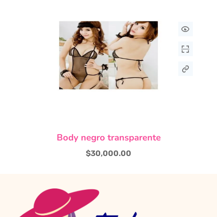
opciones
se
pueden
elegir
en
la
página
de
producto
Body negro transparente
$
30,000.00