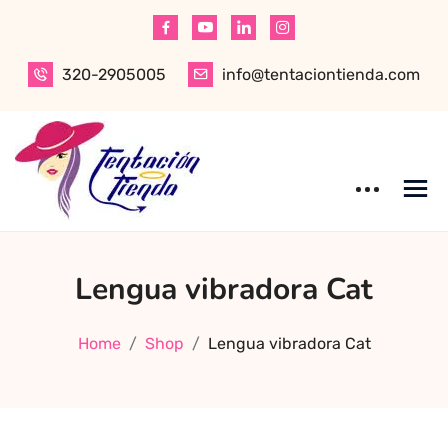
Skip
to
content
320-2905005
info@tentaciontienda.com
Tentación Tienda
Descubre el
Lengua vibradora Cat
mejor sex shop
en Bogotá,
especializado en
Home
Shop
Lengua vibradora Cat
productos para
adultos de alta
calidad.
Encuentra ropa