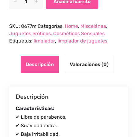
Añadir al carrito
Para
Juguetes
Elixir
SKU:
0677m
Categorías:
Home
,
Miscelánea
,
Melón
Juguetes eróticos
,
Cosméticos Sensuales
29
Etiquetas:
limpiador
,
limpiador de juguetes
ml
quantity
Descripción
Valoraciones (0)
Descripción
Características:
✔ Libre de parabenos.
✔ Suavidad extra.
✔ Baja irritabilidad.