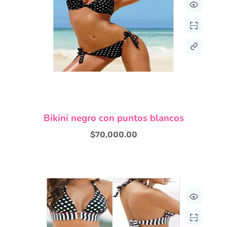
Este
Bikini negro con puntos blancos
producto
tiene
$
70,000.00
múltiples
variantes.
Las
opciones
se
pueden
elegir
en