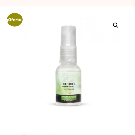
erótica, juguetes
para adultos,
¡Oferta!
cosméticos
sensuales y
vestidos de baño
a los mejores
precios del
mercado.
Compra online
de forma rápida,
segura y
discreta, o
realiza tu pedido
fácilmente por
WhatsApp.
Explora nuestra