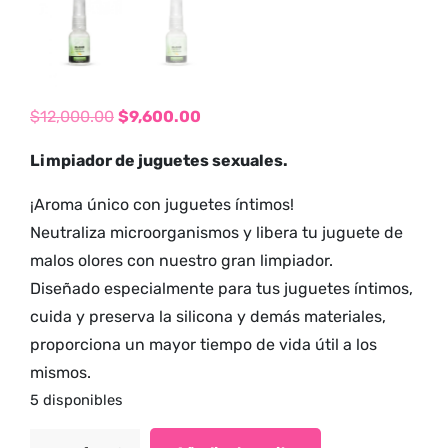
tienda para
adultos y vive
nuevas
experiencias con
los productos
$
12,000.00
$
9,600.00
más exclusivos y
El
El
Limpiador de juguetes sexuales.
sensuales.
precio
precio
original
actual
¡Aroma único con juguetes íntimos!
era:
es:
Neutraliza microorganismos y libera tu juguete de
$12,000.00.
$9,600.00.
malos olores con nuestro gran limpiador.
Diseñado especialmente para tus juguetes íntimos,
cuida y preserva la silicona y demás materiales,
proporciona un mayor tiempo de vida útil a los
mismos.
5 disponibles
Limpiador