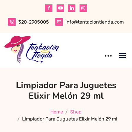
Skip
to
content
320-2905005
info@tentaciontienda.com
Tentación Tienda
Descubre el
Limpiador Para Juguetes
mejor sex shop
en Bogotá,
Elixir Melón 29 ml
especializado en
productos para
Home
Shop
adultos de alta
Limpiador Para Juguetes Elixir Melón 29 ml
calidad.
Encuentra ropa