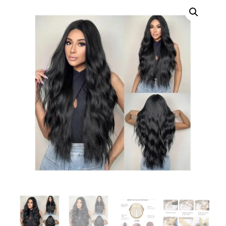
erótica, juguetes
para adultos,
cosméticos
sensuales y
vestidos de baño
a los mejores
precios del
mercado.
Compra online
de forma rápida,
segura y
discreta, o
realiza tu pedido
fácilmente por
WhatsApp.
Explora nuestra