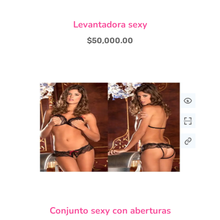
Este
Levantadora sexy
producto
tiene
$
50,000.00
múltiples
variantes.
Las
opciones
se
pueden
elegir
en
la
página
de
producto
Este
Conjunto sexy con aberturas
producto