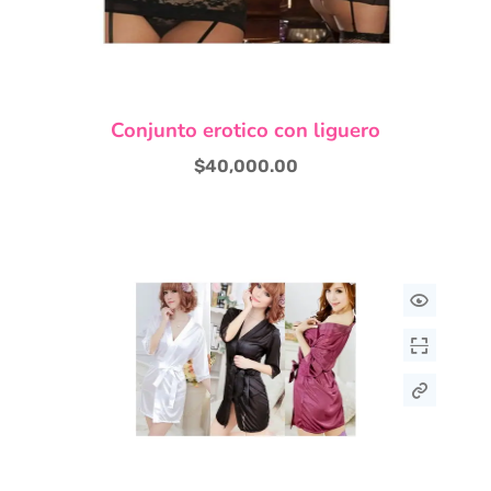
Este
Conjunto erotico con liguero
producto
tiene
$
40,000.00
múltiples
variantes.
Las
opciones
se
pueden
elegir
en
la
página
de
producto