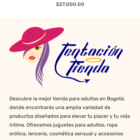
tiene
$
27,000.00
múltiples
variantes.
Las
opciones
se
pueden
elegir
en
la
página
de
producto
Descubre la mejor tienda para adultos en Bogotá,
donde encontrarás una amplia variedad de
productos diseñados para elevar tu placer y tu vida
íntima. Ofrecemos juguetes para adultos, ropa
erótica, lencería, cosmética sensual y accesorios