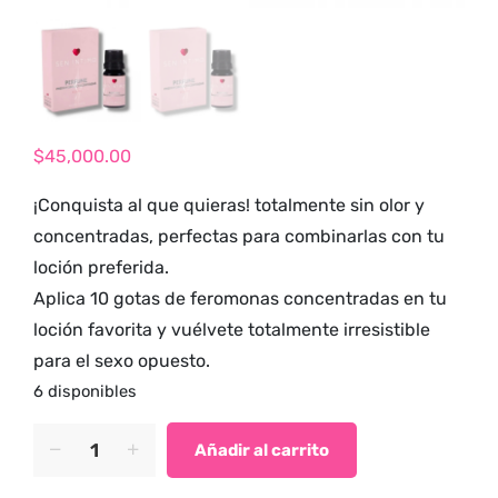
tienda para
adultos y vive
nuevas
experiencias con
los productos
$
45,000.00
más exclusivos y
sensuales.
¡Conquista al que quieras! totalmente sin olor y
concentradas, perfectas para combinarlas con tu
loción preferida.
Aplica 10 gotas de feromonas concentradas en tu
loción favorita y vuélvete totalmente irresistible
para el sexo opuesto.
6 disponibles
Perfume
Añadir al carrito
Pheromona
Dama