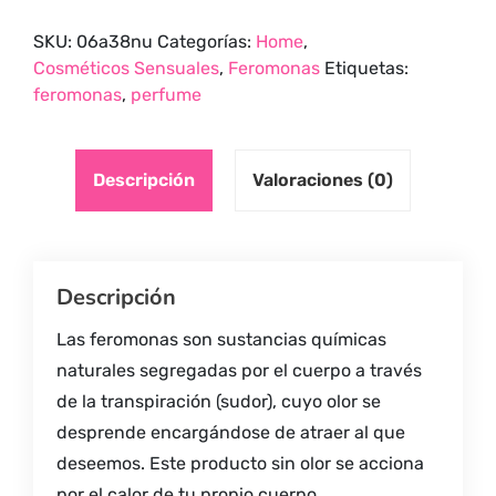
Gotero
SKU:
06a38nu
Categorías:
Home
,
x
Cosméticos Sensuales
,
Feromonas
Etiquetas:
10
feromonas
,
perfume
ml
Sen
Intimo
quantity
Descripción
Valoraciones (0)
Descripción
Las feromonas son sustancias químicas
naturales segregadas por el cuerpo a través
de la transpiración (sudor), cuyo olor se
desprende encargándose de atraer al que
deseemos. Este producto sin olor se acciona
por el calor de tu propio cuerpo,