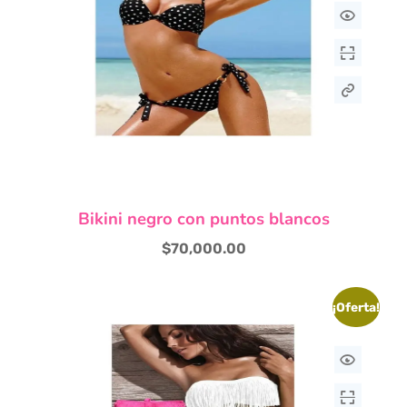
Este
Bikini negro con puntos blancos
producto
tiene
$
70,000.00
múltiples
variantes.
Las
¡Oferta!
opciones
se
pueden
elegir