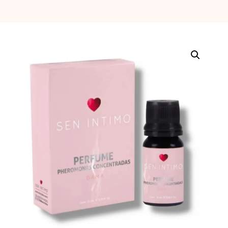
erótica, juguetes
para adultos,
cosméticos
sensuales y
vestidos de baño
a los mejores
precios del
mercado.
Compra online
de forma rápida,
segura y
discreta, o
realiza tu pedido
fácilmente por
WhatsApp.
Explora nuestra