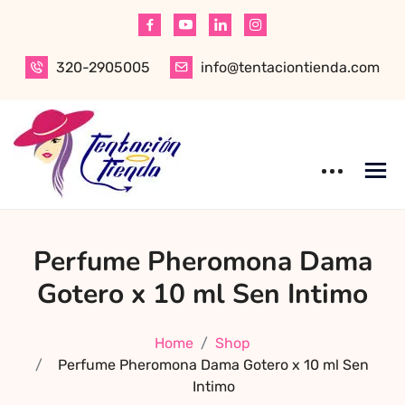
Skip
to
content
320-2905005
info@tentaciontienda.com
Tentación Tienda
Descubre el
Perfume Pheromona Dama
mejor sex shop
en Bogotá,
Gotero x 10 ml Sen Intimo
especializado en
productos para
Home
Shop
adultos de alta
Perfume Pheromona Dama Gotero x 10 ml Sen
calidad.
Intimo
Encuentra ropa