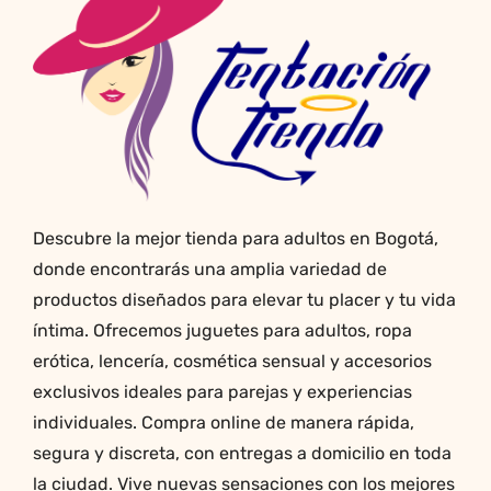
opciones
se
pueden
elegir
en
la
página
de
producto
Descubre la mejor tienda para adultos en Bogotá,
donde encontrarás una amplia variedad de
productos diseñados para elevar tu placer y tu vida
íntima. Ofrecemos juguetes para adultos, ropa
erótica, lencería, cosmética sensual y accesorios
exclusivos ideales para parejas y experiencias
individuales. Compra online de manera rápida,
segura y discreta, con entregas a domicilio en toda
la ciudad. Vive nuevas sensaciones con los mejores