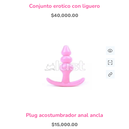
Conjunto erotico con liguero
producto
tiene
$
40,000.00
múltiples
variantes.
Las
opciones
se
pueden
elegir
en
la
página
de
producto
Este
Plug acostumbrador anal ancla
producto
tiene
$
15,000.00
múltiples