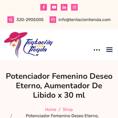
Skip
to
content
320-2905005
info@tentaciontienda.com
Tentación Tienda
Descubre el
Potenciador Femenino Deseo
mejor sex shop
en Bogotá,
Eterno, Aumentador De
especializado en
Libido x 30 ml
productos para
adultos de alta
Home
Shop
calidad.
Potenciador Femenino Deseo Eterno,
Encuentra ropa