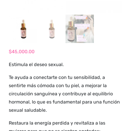
tienda para
adultos y vive
nuevas
experiencias con
los productos
más exclusivos y
sensuales.
$
45,000.00
Estimula el deseo sexual.
Te ayuda a conectarte con tu sensibilidad, a
sentirte más cómoda con tu piel, a mejorar la
circulación sanguínea y contribuye al equilibrio
hormonal, lo que es fundamental para una función
sexual saludable.
Restaura la energía perdida y revitaliza a las