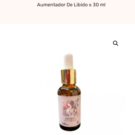
Aumentador De Libido x 30 ml
erótica, juguetes
para adultos,
cosméticos
sensuales y
vestidos de baño
a los mejores
precios del
mercado.
Compra online
de forma rápida,
segura y
discreta, o
realiza tu pedido
fácilmente por
WhatsApp.
Explora nuestra