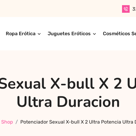
3
Ropa Erótica
Juguetes Eróticos
Cosméticos S
n productos para adultos de alta calidad. Encuentra ropa er
ompra online de forma rápida, segura y discreta, o realiza 
ctos más exclusivos y sensuales.
Sexual X-bull X 2 U
Ultra Duracion
Shop
Potenciador Sexual X-bull X 2 Ultra Potencia Ultra