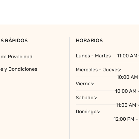
variantes.
Las
opciones
se
pueden
S RÁPIDOS
HORARIOS
elegir
en
Lunes - Martes
11:00 AM
a de Privacidad
la
página
s y Condiciones
Miercoles - Jueves:
de
10:00 AM 
producto
Viernes:
10:00 AM 
Sabados:
11:00 AM 
Domingos:
12:00 PM -