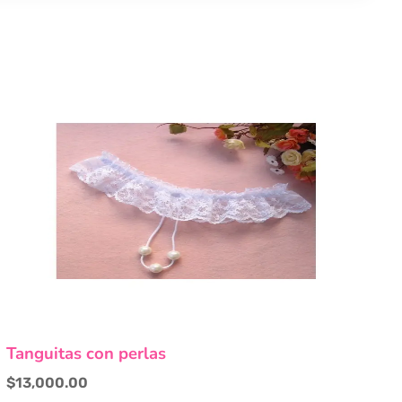
Este
Tanguitas con perlas
producto
tiene
$
13,000.00
múltiples