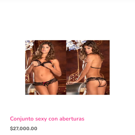
Este
Conjunto sexy con aberturas
producto
tiene
$
27,000.00
múltiples