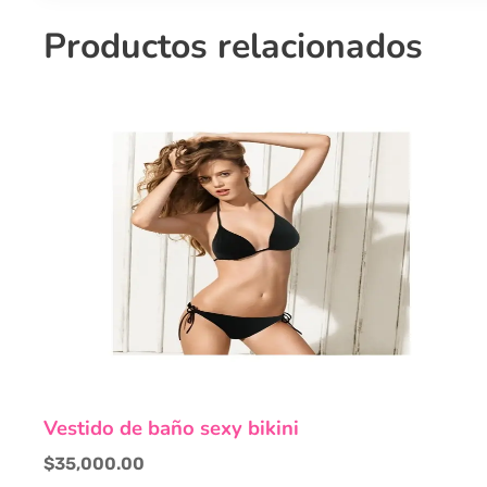
Productos relacionados
Este
Vestido de baño sexy bikini
producto
tiene
$
35,000.00
múltiples