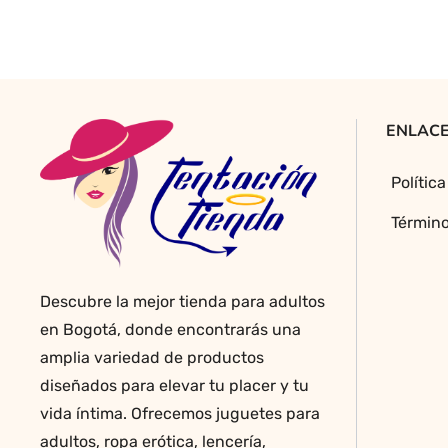
variantes.
Las
opciones
se
pueden
ENLACE
elegir
en
Polític
la
página
Término
de
producto
Descubre la mejor tienda para adultos
en Bogotá, donde encontrarás una
amplia variedad de productos
diseñados para elevar tu placer y tu
vida íntima. Ofrecemos juguetes para
adultos, ropa erótica, lencería,