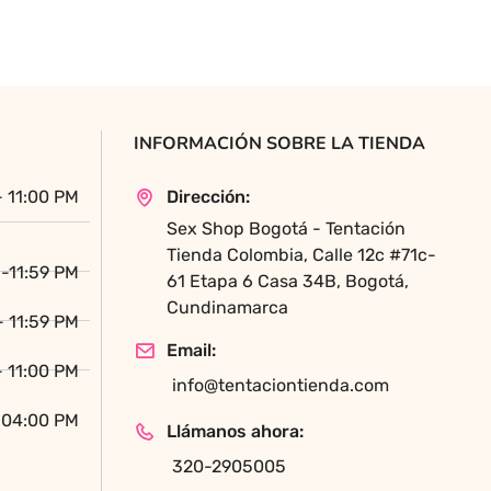
variantes.
Las
opciones
se
pueden
INFORMACIÓN SOBRE LA TIENDA
elegir
en
- 11:00 PM
Dirección:
la
Sex Shop Bogotá - Tentación
página
Tienda Colombia, Calle 12c #71c-
de
-11:59 PM
61 Etapa 6 Casa 34B, Bogotá,
producto
Cundinamarca
- 11:59 PM
Email:
- 11:00 PM
info@tentaciontienda.com
 04:00 PM
Llámanos ahora:
320-2905005