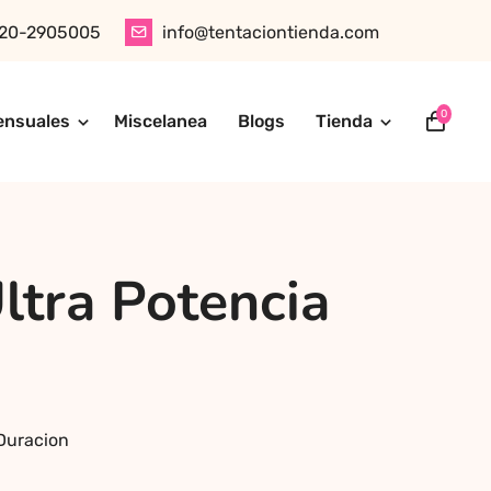
20-2905005
info@tentaciontienda.com
0
ensuales
Miscelanea
Blogs
Tienda
ótica, juguetes para adultos, cosméticos sensuales y
tu pedido fácilmente por WhatsApp. Explora nuestra tienda
ltra Potencia
 Duracion