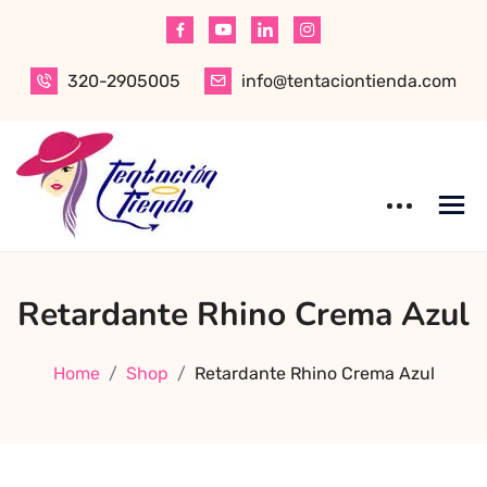
Skip
to
content
320-2905005
info@tentaciontienda.com
Tentación Tienda
Descubre el
Retardante Rhino Crema Azul
mejor sex shop
en Bogotá,
especializado en
Home
Shop
Retardante Rhino Crema Azul
productos para
adultos de alta
calidad.
Encuentra ropa