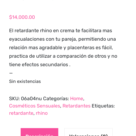
tienda para
adultos y vive
$
14,000.00
nuevas
experiencias con
El retardante rhino en crema te facilitara mas
los productos
eyacualaciones con tu pareja, permitiendo una
más exclusivos y
relación mas agradable y placenteras es fácil,
sensuales.
practica de utilizar a comparación de otros y no
tiene efectos secundarios .
—
Sin existencias
SKU:
06a04nu
Categorías:
Home
,
Cosméticos Sensuales
,
Retardantes
Etiquetas:
retardante
,
rhino