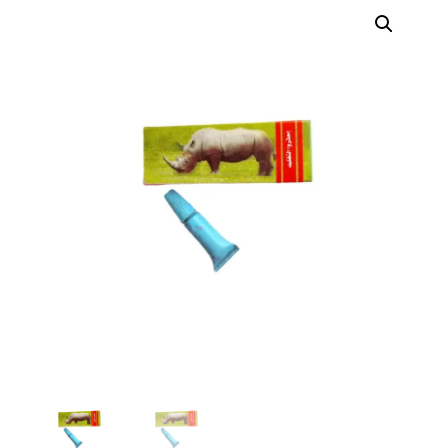
erótica, juguetes
para adultos,
cosméticos
sensuales y
vestidos de baño
a los mejores
precios del
mercado.
Compra online
de forma rápida,
segura y
discreta, o
realiza tu pedido
fácilmente por
WhatsApp.
Explora nuestra