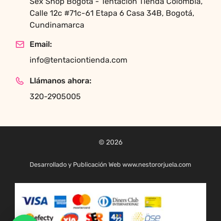
Sex Shop Bogotá - Tentación Tienda Colombia,
Calle 12c #71c-61 Etapa 6 Casa 34B, Bogotá,
Cundinamarca
Email:
info@tentaciontienda.com
Llámanos ahora:
320-2905005
© 2026
Desarrollado y Publicación Web www.nestororjuela.com