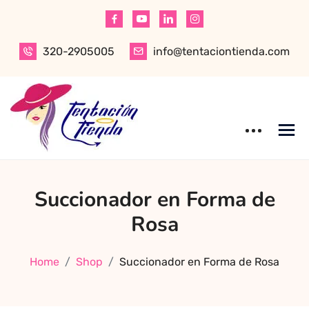
Skip
to
content
320-2905005
info@tentaciontienda.com
Tentación Tienda
Descubre el
Succionador en Forma de
mejor sex shop
en Bogotá,
Rosa
especializado en
productos para
Home
Shop
Succionador en Forma de Rosa
adultos de alta
calidad.
Encuentra ropa