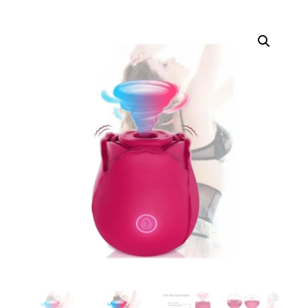
erótica, juguetes
para adultos,
cosméticos
sensuales y
vestidos de baño
a los mejores
precios del
mercado.
Compra online
de forma rápida,
segura y
discreta, o
realiza tu pedido
fácilmente por
WhatsApp.
Explora nuestra