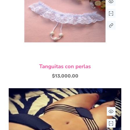
Este
Tanguitas con perlas
producto
tiene
$
13,000.00
múltiples
variantes.
Las
opciones
se
pueden
elegir
en