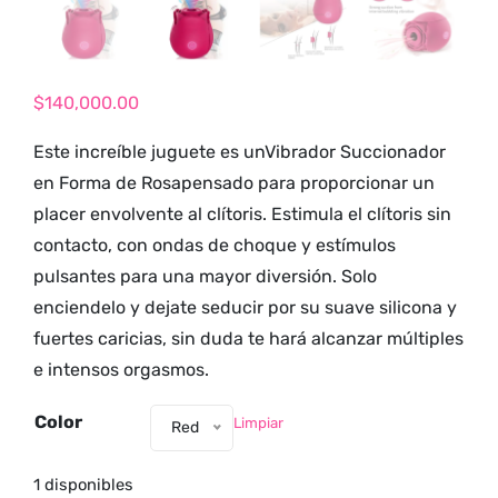
tienda para
adultos y vive
nuevas
experiencias con
$
140,000.00
los productos
Este increíble juguete es un
Vibrador Succionador
más exclusivos y
en Forma de Rosa
pensado para proporcionar un
sensuales.
placer envolvente al clítoris. Estimula el clítoris sin
contacto, con ondas de choque y estímulos
pulsantes para una mayor diversión. Solo
enciendelo y dejate seducir por su suave silicona y
fuertes caricias, sin duda te hará alcanzar múltiples
e intensos orgasmos.
Color
Limpiar
Red
1 disponibles