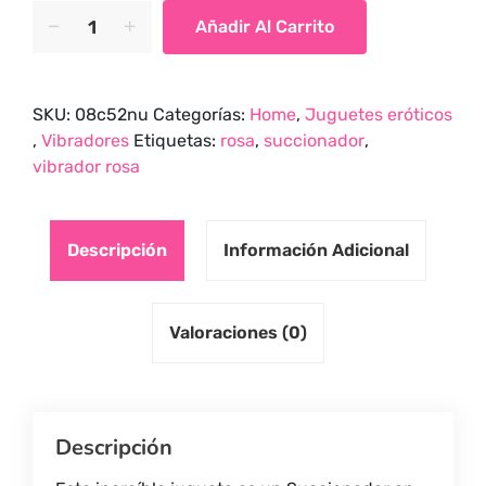
Succionador
Añadir Al Carrito
en
Forma
de
SKU:
08c52nu
Categorías:
Home
,
Juguetes eróticos
Rosa
,
Vibradores
Etiquetas:
rosa
,
succionador
,
quantity
vibrador rosa
Descripción
Información Adicional
Valoraciones (0)
Descripción