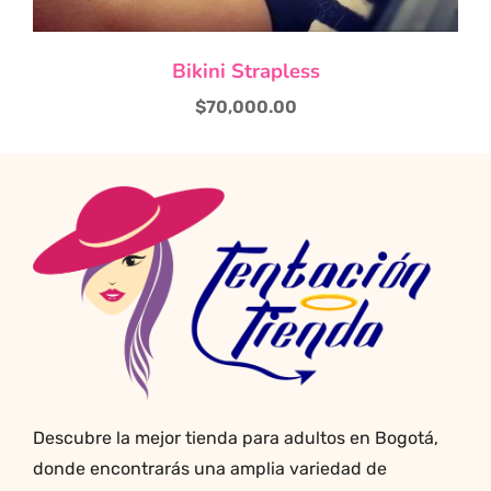
Este
Bikini Strapless
producto
tiene
$
70,000.00
múltiples
variantes.
Las
opciones
se
pueden
elegir
en
la
página
de
producto
Descubre la mejor tienda para adultos en Bogotá,
donde encontrarás una amplia variedad de