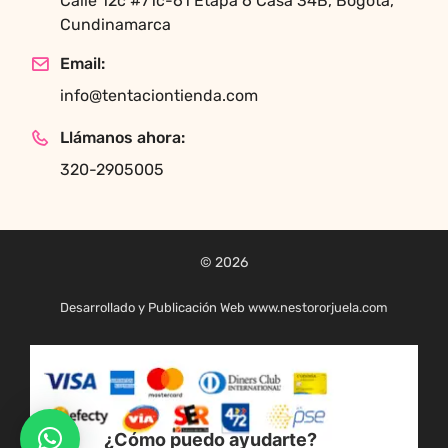
Calle 12c #71c-61 Etapa 6 Casa 34B, Bogotá,
Cundinamarca
Email:
info@tentaciontienda.com
Llámanos ahora:
320-2905005
© 2026
Desarrollado y Publicación Web www.nestororjuela.com
¿Cómo puedo ayudarte?