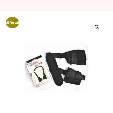
erótica, juguetes
para adultos,
cosméticos
¡Oferta!
sensuales y
vestidos de baño
a los mejores
precios del
mercado.
Compra online
de forma rápida,
segura y
discreta, o
realiza tu pedido
fácilmente por
WhatsApp.
Explora nuestra