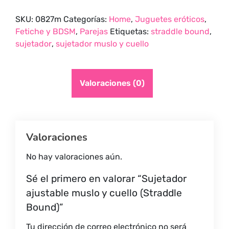
y
SKU:
0827m
Categorías:
Home
,
Juguetes eróticos
,
cuello
Fetiche y BDSM
,
Parejas
Etiquetas:
straddle bound
,
(Straddle
sujetador
,
sujetador muslo y cuello
Bound)
quantity
Valoraciones (0)
Valoraciones
No hay valoraciones aún.
Sé el primero en valorar “Sujetador
ajustable muslo y cuello (Straddle
Bound)”
Tu dirección de correo electrónico no será