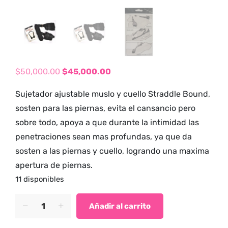
tienda para
adultos y vive
nuevas
experiencias con
los productos
$
50,000.00
$
45,000.00
más exclusivos y
El
El
sensuales.
Sujetador ajustable muslo y cuello Straddle Bound,
precio
precio
sosten para las piernas, evita el cansancio pero
original
actual
sobre todo, apoya a que durante la intimidad las
era:
es:
penetraciones sean mas profundas, ya que da
$50,000.00.
$45,000.00.
sosten a las piernas y cuello, logrando una maxima
apertura de piernas.
11 disponibles
Sujetador
Añadir al carrito
ajustable
muslo