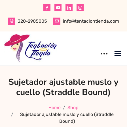
Skip
to
content
320-2905005
info@tentaciontienda.com
Tentación Tienda
Descubre el
Sujetador ajustable muslo y
mejor sex shop
en Bogotá,
cuello (Straddle Bound)
especializado en
productos para
Home
Shop
adultos de alta
Sujetador ajustable muslo y cuello (Straddle
calidad.
Bound)
Encuentra ropa