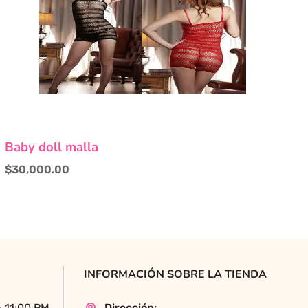
Este
Baby doll malla
producto
tiene
$
30,000.00
múltiples
variantes.
Las
opciones
se
pueden
INFORMACIÓN SOBRE LA TIENDA
elegir
en
- 11:00 PM
Dirección: