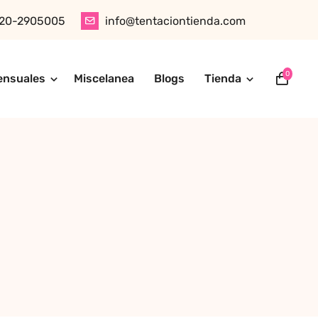
20-2905005
info@tentaciontienda.com
0
ensuales
Miscelanea
Blogs
Tienda
ótica, juguetes para adultos, cosméticos sensuales y
tu pedido fácilmente por WhatsApp. Explora nuestra tienda