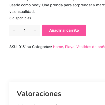
usarlo como body. Una prenda para sorprender y marca
y sensualidad.
5 disponibles
Trikini
Añadir al carrito
tanga
hilo
quantity
SKU:
0151nu
Categorías:
Home
,
Playa
,
Vestidos de bañ
Valoraciones