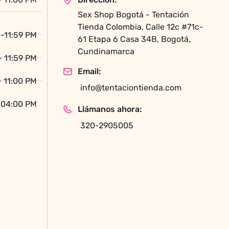
la
Sex Shop Bogotá - Tentación
página
Tienda Colombia, Calle 12c #71c-
de
-11:59 PM
61 Etapa 6 Casa 34B, Bogotá,
producto
Cundinamarca
- 11:59 PM
Email:
- 11:00 PM
info@tentaciontienda.com
 04:00 PM
Llámanos ahora:
320-2905005