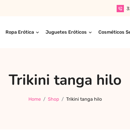
3
Ropa Erótica
Juguetes Eróticos
Cosméticos S
n productos para adultos de alta calidad. Encuentra ropa er
ompra online de forma rápida, segura y discreta, o realiza 
ctos más exclusivos y sensuales.
Trikini tanga hilo
Home
Shop
Trikini tanga hilo