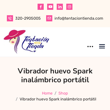
Skip
to
content
320-2905005
info@tentaciontienda.com
Tentación Tienda
Descubre el
Vibrador huevo Spark
mejor sex shop
en Bogotá,
inalámbrico portátil
especializado en
productos para
Home
Shop
adultos de alta
Vibrador huevo Spark inalámbrico portátil
calidad.
Encuentra ropa