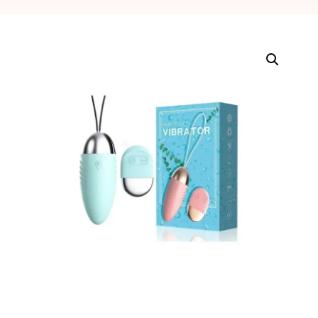
erótica, juguetes
para adultos,
cosméticos
sensuales y
vestidos de baño
a los mejores
precios del
mercado.
Compra online
de forma rápida,
segura y
discreta, o
realiza tu pedido
fácilmente por
WhatsApp.
Explora nuestra