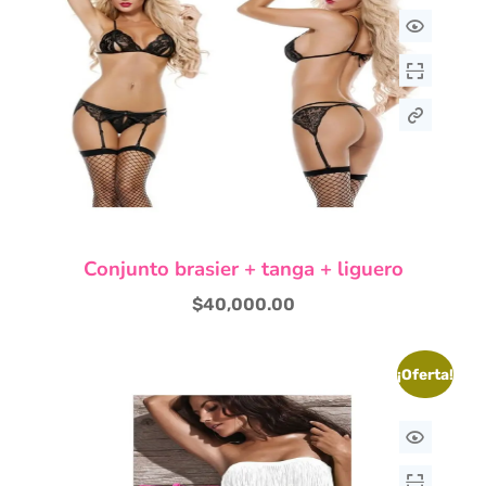
Este
Conjunto brasier + tanga + liguero
producto
tiene
$
40,000.00
múltiples
variantes.
Las
¡Oferta!
opciones
se
pueden
elegir