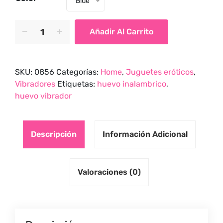
Blue
Vibrador
Añadir Al Carrito
huevo
Spark
inalámbrico
SKU:
0856
Categorías:
Home
,
Juguetes eróticos
,
portátil
Vibradores
Etiquetas:
huevo inalambrico
,
quantity
huevo vibrador
Descripción
Información Adicional
Valoraciones (0)