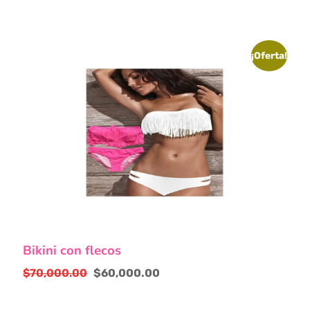
¡Oferta!
Este
Bikini con flecos
producto
tiene
$
70,000.00
$
60,000.00
múltiples
El
El
variantes.
precio
precio