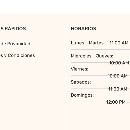
Las
original
actual
opciones
era:
es:
se
$70,000.00.
$60,000.00.
pueden
S RÁPIDOS
HORARIOS
elegir
en
Lunes - Martes
11:00 AM
a de Privacidad
la
página
s y Condiciones
Miercoles - Jueves:
de
10:00 AM 
producto
Viernes:
10:00 AM 
Sabados:
11:00 AM 
Domingos:
12:00 PM -