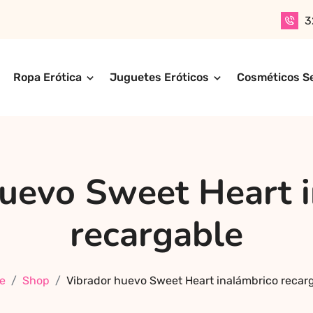
3
Ropa Erótica
Juguetes Eróticos
Cosméticos S
n productos para adultos de alta calidad. Encuentra ropa er
ompra online de forma rápida, segura y discreta, o realiza 
ctos más exclusivos y sensuales.
uevo Sweet Heart 
recargable
e
Shop
Vibrador huevo Sweet Heart inalámbrico recar