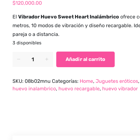
$
120,000.00
El
Vibrador Huevo Sweet Heart Inalámbrico
ofrece c
metros, 10 modos de vibración y diseño recargable. Id
pareja o a distancia.
3 disponibles
Vibrador
Añadir al carrito
huevo
Sweet
Heart
SKU:
08b02mnu
Categorías:
Home
,
Juguetes eróticos
inalámbrico
huevo inalambrico
,
huevo recargable
,
huevo vibrador
recargable
quantity