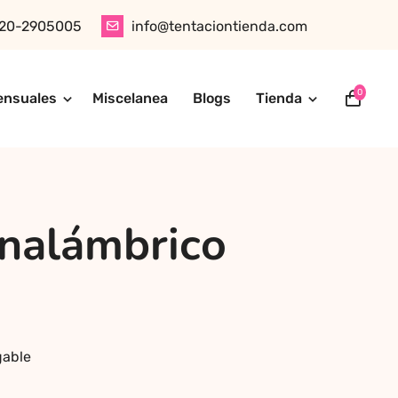
20-2905005
info@tentaciontienda.com
0
ensuales
Miscelanea
Blogs
Tienda
ótica, juguetes para adultos, cosméticos sensuales y
tu pedido fácilmente por WhatsApp. Explora nuestra tienda
inalámbrico
gable