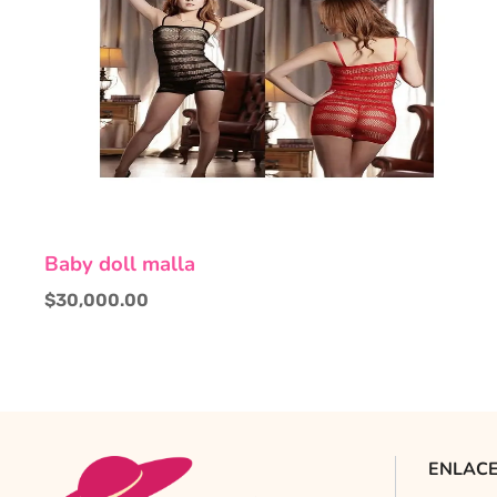
Este
Baby doll malla
producto
tiene
$
30,000.00
múltiples
variantes.
Las
opciones
se
pueden
ENLACE
elegir