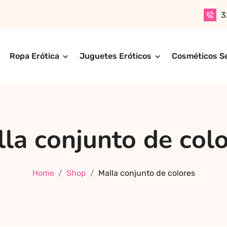
3
Ropa Erótica
Juguetes Eróticos
Cosméticos S
n productos para adultos de alta calidad. Encuentra ropa er
ompra online de forma rápida, segura y discreta, o realiza 
ctos más exclusivos y sensuales.
la conjunto de col
Home
Shop
Malla conjunto de colores