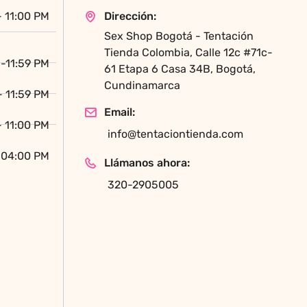
en
- 11:00 PM
Dirección:
la
Sex Shop Bogotá - Tentación
página
Tienda Colombia, Calle 12c #71c-
de
-11:59 PM
61 Etapa 6 Casa 34B, Bogotá,
producto
Cundinamarca
- 11:59 PM
Email:
- 11:00 PM
info@tentaciontienda.com
 04:00 PM
Llámanos ahora:
320-2905005