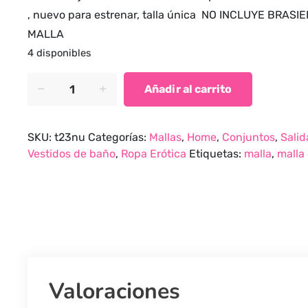
, nuevo para estrenar, talla única NO INCLUYE BRAS
MALLA
4 disponibles
Malla
Añadir al carrito
conjunto
de
colores
SKU:
t23nu
Categorías:
Mallas
,
Home
,
Conjuntos
,
Salid
quantity
Vestidos de baño
,
Ropa Erótica
Etiquetas:
malla
,
malla
Valoraciones