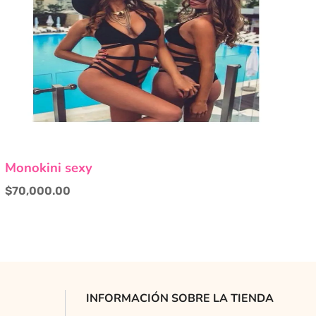
Este
Monokini sexy
producto
tiene
$
70,000.00
múltiples
variantes.
Las
opciones
se
pueden
INFORMACIÓN SOBRE LA TIENDA
elegir