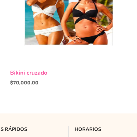
Este
Bikini cruzado
producto
tiene
$
70,000.00
múltiples
variantes.
Las
opciones
se
pueden
S RÁPIDOS
HORARIOS
elegir