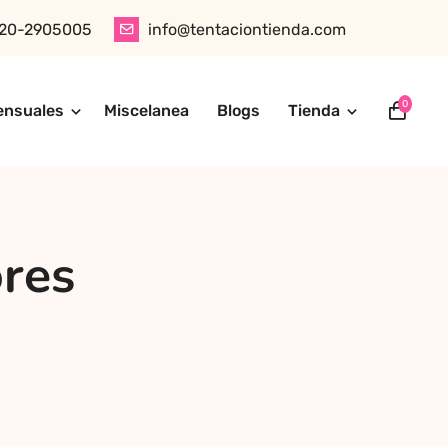
20-2905005
info@tentaciontienda.com
0
ensuales
Miscelanea
Blogs
Tienda
ótica, juguetes para adultos, cosméticos sensuales y
tu pedido fácilmente por WhatsApp. Explora nuestra tienda
ores