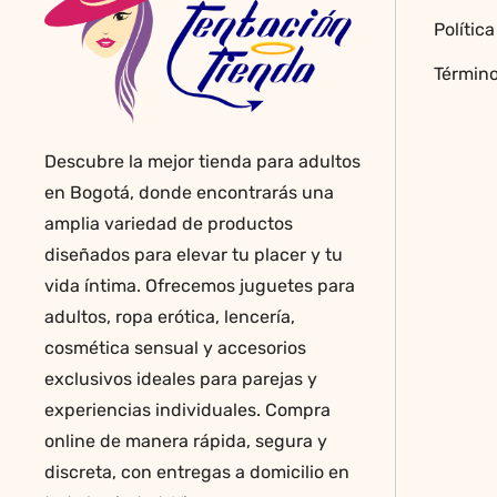
en
Polític
la
página
Término
de
producto
Descubre la mejor tienda para adultos
en Bogotá, donde encontrarás una
amplia variedad de productos
diseñados para elevar tu placer y tu
vida íntima. Ofrecemos juguetes para
adultos, ropa erótica, lencería,
cosmética sensual y accesorios
exclusivos ideales para parejas y
experiencias individuales. Compra
online de manera rápida, segura y
discreta, con entregas a domicilio en