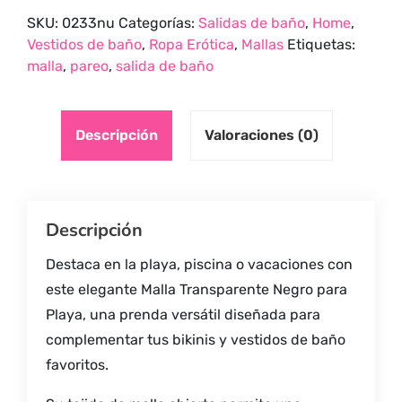
para
SKU:
0233nu
Categorías:
Salidas de baño
,
Home
,
Playa
Vestidos de baño
,
Ropa Erótica
,
Mallas
Etiquetas:
y
malla
,
pareo
,
salida de baño
Bikini
quantity
Descripción
Valoraciones (0)
Descripción
Destaca en la playa, piscina o vacaciones con
este elegante Malla Transparente Negro para
Playa, una prenda versátil diseñada para
complementar tus bikinis y vestidos de baño
favoritos.