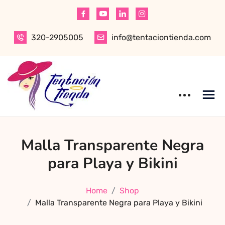
Skip
to
content
320-2905005
info@tentaciontienda.com
Tentación Tienda
Descubre el
Malla Transparente Negra
mejor sex shop
en Bogotá,
para Playa y Bikini
especializado en
productos para
Home
Shop
adultos de alta
Malla Transparente Negra para Playa y Bikini
calidad.
Encuentra ropa